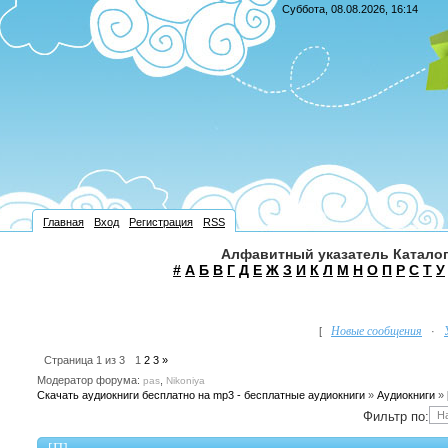
Суббота, 08.08.2026, 16:14
Главная
Вход
Регистрация
RSS
Алфавитный указатель Каталог
#
А
Б
В
Г
Д
Е
Ж
З
И
К
Л
М
Н
О
П
Р
С
Т
У
Новые сообщения
[
·
Страница
1
из
3
1
2
3
»
Модератор форума:
,
pas
Nikoniya
Скачать аудиокниги бесплатно на mp3 - бесплатные аудиокниги
»
Аудиокниги
»
Фильтр по: