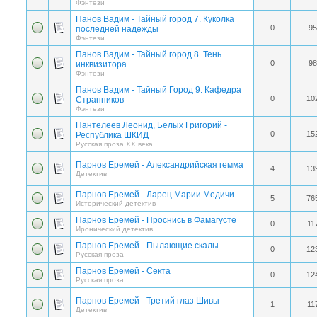
Фэнтези
Панов Вадим - Тайный город 7. Куколка
0
95
последней надежды
Фэнтези
Панов Вадим - Тайный город 8. Тень
0
98
инквизитора
Фэнтези
Панов Вадим - Тайный Город 9. Кафедра
0
10
Странников
Фэнтези
Пантелеев Леонид, Белых Григорий -
0
15
Республика ШКИД
Русская проза ХХ века
Парнов Еремей - Александрийская гемма
4
13
Детектив
Парнов Еремей - Ларец Марии Медичи
5
76
Исторический детектив
Парнов Еремей - Проснись в Фамагусте
0
11
Иронический детектив
Парнов Еремей - Пылающие скалы
0
12
Русская проза
Парнов Еремей - Секта
0
12
Русская проза
Парнов Еремей - Третий глаз Шивы
1
11
Детектив