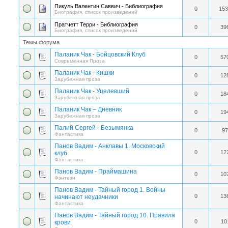
Пикуль Валентин Саввич - Библиография
0
153
Биография, список произведений
Пратчетт Терри - Библиография
0
39
Биография, список произведений
Темы форума
Паланик Чак - Бойцовский Клуб
0
57
Современная Проза
Паланик Чак - Кишки
0
12
Зарубежная проза
Паланик Чак - Уцелевший
0
18
Зарубежная проза
Паланик Чак – Дневник
0
19
Зарубежная проза
Палий Сергей - Безымянка
0
97
Фантастика
Панов Вадим - Анклавы 1. Московский
0
12
клуб
Фантастика
Панов Вадим - Праймашина
0
10
Фэнтези
Панов Вадим - Тайный город 1. Войны
0
13
начинают неудачники
Фантастика
Панов Вадим - Тайный город 10. Правила
0
10
крови