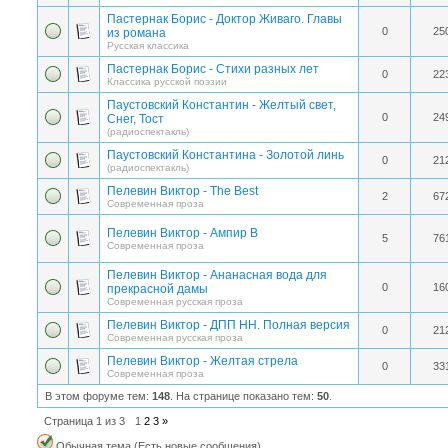
Пастернак Борис - Доктор Живаго. Главы
0
25
из романа
Русская классика
Пастернак Борис - Стихи разных лет
0
22
Классика русской поэзии
Паустовский Константин - Желтый свет,
0
24
Снег, Тост
(радиоспектакль)
Паустовский Константина - Золотой линь
0
21
(радиоспектакль)
Пелевин Виктор - The Best
2
67
Современная проза
Пелевин Виктор - Ампир В
5
76
Современная проза
Пелевин Виктор - Ананасная вода для
0
16
прекрасной дамы
Современная русская проза
Пелевин Виктор - ДПП НН. Полная версия
0
21
Современная русская проза
Пелевин Виктор - Желтая стрела
0
33
Современная проза
В этом форуме тем:
148
. На странице показано тем:
50
.
Страница
1
из
3
1
2
3
»
Обычная тема (Есть новые сообщения)