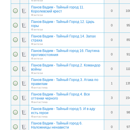
Фэнтези
Панов Вадим - Тайный город 11.
0
10
Королевский крест
Фэнтези
Панов Вадим - Тайный Город 12. Царь
0
95
горы
Фэнтези
Панов Вадим - Тайный Город 14. Запах
0
85
страха
Фэнтези
Панов Вадим - Тайный город 16. Паутина
0
91
противостояния
Фэнтези
Панов Вадим - Тайный Город 2. Командор
0
11
войны
Фэнтези
Панов Вадим - Тайный Город 3. Атака по
1
13
правилам
Фантастика
Панов Вадим - Тайный Город 4. Все
3
15
оттенки черного
Фантастика
Панов Вадим - Тайный город 5. И в аду
0
98
есть герои
Фантастика
Панов Вадим - Тайный город 6.
0
97
Наложницы ненависти