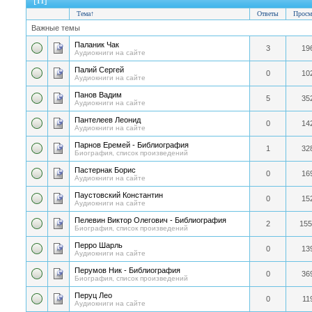
[П]
Тема
↑
Ответы
Просм
Важные темы
Паланик Чак
3
19
Аудиокниги на сайте
Палий Сергей
0
10
Аудиокниги на сайте
Панов Вадим
5
35
Аудиокниги на сайте
Пантелеев Леонид
0
14
Аудиокниги на сайте
Парнов Еремей - Библиография
1
32
Биография, список произведений
Пастернак Борис
0
16
Аудиокниги на сайте
Паустовский Константин
0
15
Аудиокниги на сайте
Пелевин Виктор Олегович - Библиография
2
155
Биография, список произведений
Перро Шарль
0
13
Аудиокниги на сайте
Перумов Ник - Библиография
0
36
Биография, список произведений
Перуц Лео
0
11
Аудиокниги на сайте