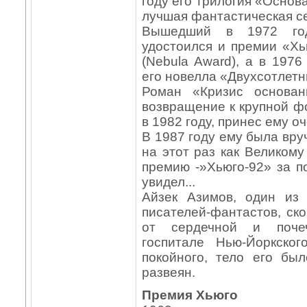
году его трилогия «Основ
лучшая фантастическая се
Вышедший в 1972 го
удостоился и премии «Х
(Nebula Award), а в 1976
его новелла «Двухсотлетн
Роман «Кризис основан
возвращение к крупной ф
в 1982 году, принес ему 
В 1987 году ему была вр
на этот раз как Великом
премию -»Хьюго-92» за п
увидел...
Айзек Азимов, один из
писателей-фантастов, ск
от сердечной и почеч
госпитале Нью-Йоркско
покойного, тело его бы
развеян.
Премия Хьюго