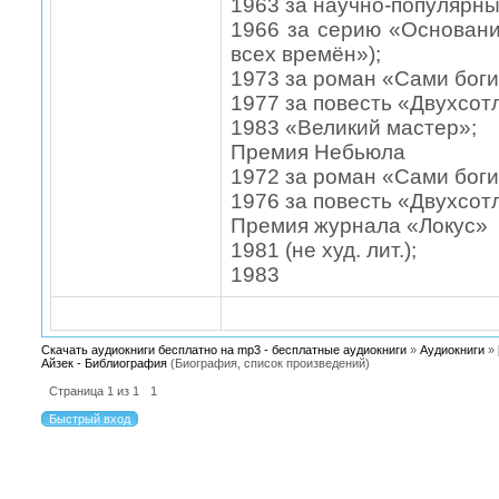
1963 за научно-популярны
1966 за серию «Основан
всех времён»);
1973 за роман «Сами боги
1977 за повесть «Двухсот
1983 «Великий мастер»;
Премия Небьюла
1972 за роман «Сами боги
1976 за повесть «Двухсот
Премия журнала «Локус»
1981 (не худ. лит.);
1983
Скачать аудиокниги бесплатно на mp3 - бесплатные аудиокниги
»
Аудиокниги
»
Айзек - Библиография
(Биография, список произведений)
Страница
1
из
1
1