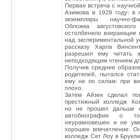
Первая встреча с научно
Азимова в 1929 году: в 
экземпляры научно-фа
Обложка августовского
остолбенело взирающие 
над экспериментальной у
рассказу Харла Винсен
разрешил ему читать ж
неподходящим чтением дл
Получив среднее образо
родителей, пытался ста
ему не по силам: при в
плохо.
Затем Айзек сделал по
престижный колледж Кол
но не прошел дальше с
автобиографии о т
неуравновешен и не ум
хорошее впечатление. О
колледж Сет Лоу в Брукли