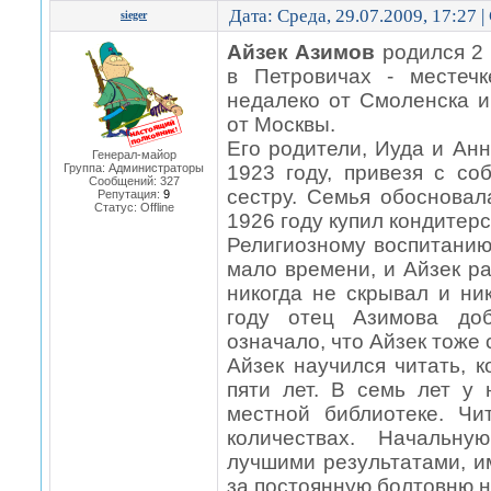
Дата: Среда, 29.07.2009, 17:27 
sieger
Айзек Азимов
родился 2 
в Петровичах - местеч
недалеко от Смоленска и
от Москвы.
Его родители, Иуда и Ан
Генерал-майор
Группа: Администраторы
1923 году, привезя с с
Сообщений:
327
сестру. Семья обосновал
Репутация:
9
Статус:
Offline
1926 году купил кондитерс
Религиозному воспитанию
мало времени, и Айзек ра
никогда не скрывал и ни
году отец Азимова доб
означало, что Айзек тоже
Айзек научился читать, 
пяти лет. В семь лет у
местной библиотеке. Ч
количествах. Начальн
лучшими результатами, и
за постоянную болтовню н