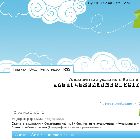
Суббота, 08.08.2026, 12:51
Главная
Вход
Регистрация
RSS
Алфавитный указатель Каталог
#
А
Б
В
Г
Д
Е
Ж
З
И
К
Л
М
Н
О
П
Р
С
Т
У
Новые сообщения
[
·
Страница
1
из
1
1
Модератор форума:
,
pas
Nikoniya
Скачать аудиокниги бесплатно на mp3 - бесплатные аудиокниги
»
Аудиокниги
»
Айзек - Библиография
(Биография, список произведений)
Азимов Айзек - Библиография