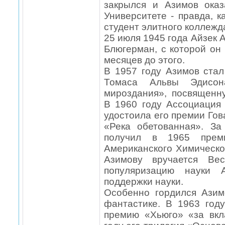
закрылся и Азимов оказ
Университете - правда, к
студент элитного коллежд
25 июля 1945 года Айзек 
Блюгерман, с которой он
месяцев до этого.
В 1957 году Азимов ста
Томаса Альвы Эдисон
мироздания», посвященн
В 1960 году Ассоциация
удостоила его премии Гов
«Река обетованная». З
получил в 1965 прем
Американского Химическо
Азимову вручается Вес
популяризацию науки А
поддержки науки.
Особенно гордился Азим
фантастике. В 1963 год
премию «Хьюго» «за вкл