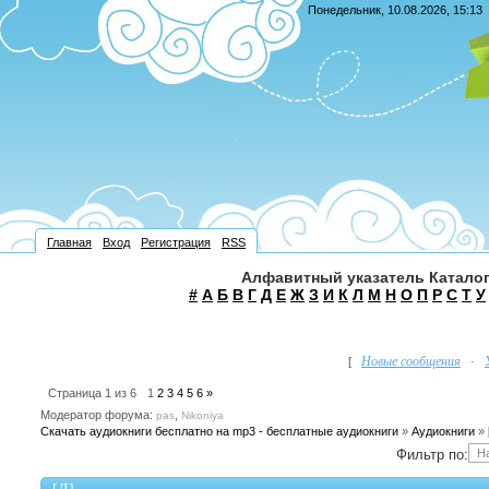
Понедельник, 10.08.2026, 15:13
Главная
Вход
Регистрация
RSS
Алфавитный указатель Каталог
#
А
Б
В
Г
Д
Е
Ж
З
И
К
Л
М
Н
О
П
Р
С
Т
У
Новые сообщения
[
·
Страница
1
из
6
1
2
3
4
5
6
»
Модератор форума:
,
pas
Nikoniya
Скачать аудиокниги бесплатно на mp3 - бесплатные аудиокниги
»
Аудиокниги
»
Фильтр по: