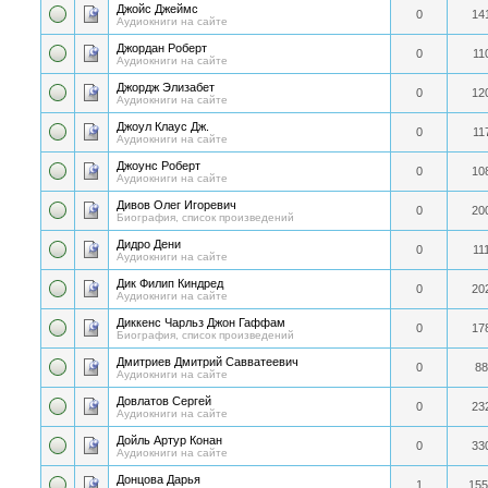
Джойс Джеймс
0
14
Аудиокниги на сайте
Джордан Роберт
0
11
Аудиокниги на сайте
Джордж Элизабет
0
12
Аудиокниги на сайте
Джоул Клаус Дж.
0
11
Аудиокниги на сайте
Джоунс Роберт
0
10
Аудиокниги на сайте
Дивов Олег Игоревич
0
20
Биография, список произведений
Дидро Дени
0
11
Аудиокниги на сайте
Дик Филип Киндред
0
20
Аудиокниги на сайте
Диккенс Чарльз Джон Гаффам
0
17
Биография, список произведений
Дмитриев Дмитрий Савватеевич
0
88
Аудиокниги на сайте
Довлатов Сергей
0
23
Аудиокниги на сайте
Дойль Артур Конан
0
33
Аудиокниги на сайте
Донцова Дарья
1
155