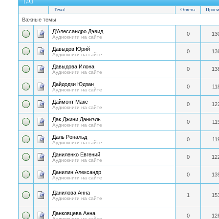
[Д]
Тема
↑
Ответы
Просм
Важные темы
Д'Алессандро Дэвид
0
13
Аудиокниги на сайте
Давыдов Юрий
0
13
Аудиокниги на сайте
Давыдова Илона
0
13
Аудиокниги на сайте
Дайдодзи Юдзан
0
11
Аудиокниги на сайте
Даймонт Макс
0
12
Аудиокниги на сайте
Дак Джини Даниэль
0
11
Аудиокниги на сайте
Даль Рональд
0
11
Аудиокниги на сайте
Даниленко Евгений
0
12
Аудиокниги на сайте
Данилин Александр
0
13
Аудиокниги на сайте
Данилова Анна
1
15
Аудиокниги на сайте
Данковцева Анна
0
12
Аудиокниги на сайте