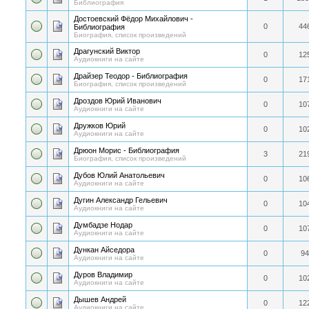
Библиография
Достоевский Фёдор Михайлович -
0
44
Библиография
Биография, список произведений
Драгунский Виктор
0
12
Аудиокниги на сайте
Драйзер Теодор - Библиография
0
17
Биография, список произведений
Дроздов Юрий Иванович
0
10
Аудиокниги на сайте
Дружков Юрий
0
10
Аудиокниги на сайте
Дрюон Морис - Библиография
3
21
Биография, список произведений
Дубов Юлий Анатольевич
0
10
Аудиокниги на сайте
Дугин Александр Гельевич
0
10
Аудиокниги на сайте
Думбадзе Нодар
0
10
Аудиокниги на сайте
Дункан Айседора
0
94
Аудиокниги на сайте
Дуров Владимир
0
10
Аудиокниги на сайте
Дышев Андрей
0
12
Аудиокниги на сайте