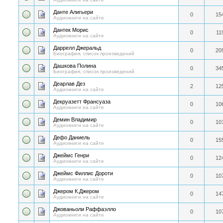
Данте Алигьери
0
15
Аудиокниги на сайте
Дантек Морис
0
11
Аудиокниги на сайте
Даррелл Джеральд
0
20
Биография, список произведений
Дашкова Полина
0
34
Биография, список произведений
Деарлав Дез
2
12
Аудиокниги на сайте
Декруазетт Франсуаза
0
10
Аудиокниги на сайте
Демин Владимир
0
10
Аудиокниги на сайте
Дефо Даниель
0
15
Аудиокниги на сайте
Джеймс Генри
0
12
Аудиокниги на сайте
Джеймс Филлис Дороти
0
10
Аудиокниги на сайте
Джером К.Джером
0
14
Аудиокниги на сайте
Джованьоли Раффаэлло
0
10
Аудиокниги на сайте