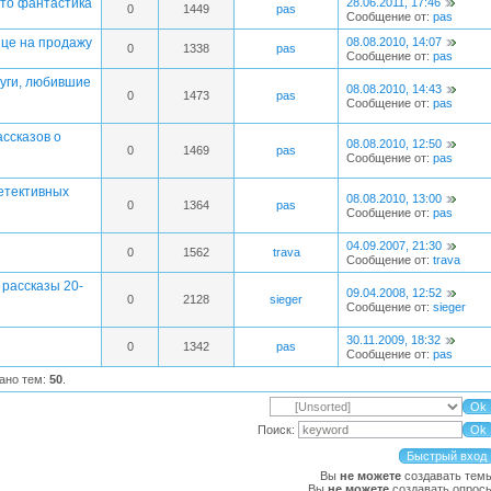
сто фантастика
28.06.2011, 17:46
0
1449
pas
Сообщение от:
pas
нце на продажу
08.08.2010, 14:07
0
1338
pas
Сообщение от:
pas
руги, любившие
08.08.2010, 14:43
0
1473
pas
Сообщение от:
pas
ссказов о
08.08.2010, 12:50
0
1469
pas
Сообщение от:
pas
етективных
08.08.2010, 13:00
0
1364
pas
Сообщение от:
pas
04.09.2007, 21:30
0
1562
trava
Сообщение от:
trava
рассказы 20-
09.04.2008, 12:52
0
2128
sieger
Сообщение от:
sieger
30.11.2009, 18:32
0
1342
pas
Сообщение от:
pas
зано тем:
50
.
Поиск:
Вы
не можете
создавать тем
Вы
не можете
создавать опрос