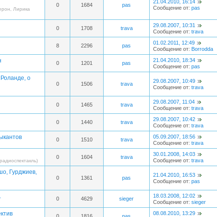
21.04.2010, 16:14
0
1684
pas
Сообщение от:
pas
ерон, Лирика
29.08.2007, 10:31
0
1708
trava
Сообщение от:
trava
01.02.2011, 12:49
8
2296
pas
Сообщение от:
Borrodda
н
21.04.2010, 18:34
0
1201
pas
Сообщение от:
pas
 Роланде, о
29.08.2007, 10:49
0
1506
trava
Сообщение от:
trava
29.08.2007, 11:04
0
1465
trava
Сообщение от:
trava
29.08.2007, 10:42
0
1440
trava
Сообщение от:
trava
ыкантов
05.09.2007, 18:56
0
1510
trava
Сообщение от:
trava
30.01.2008, 14:03
0
1604
trava
Сообщение от:
trava
радиоспектакль)
шо, Гурджиев,
21.04.2010, 16:53
0
1361
pas
Сообщение от:
pas
.
18.03.2008, 12:02
0
4629
sieger
Сообщение от:
sieger
ектив
08.08.2010, 13:29
0
1816
pas