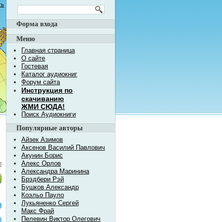
ть
Форма входа
Меню
Главная страница
О сайте
Гостевая
Каталог аудиокниг
Форум сайта
Инструкция по
скачиванию
ЖМИ СЮДА!
Поиск Аудиокниги
Популярные авторы
Айзек Азимов
Аксенов Василий Павлович
Акунин Борис
Алекс Орлов
]
Александра Маринина
Брэдбери Рэй
Бушков Александр
Коэльо Пауло
Лукьяненко Сергей
Макс Фрай
Пелевин Виктор Олегович