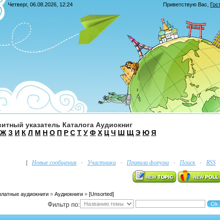
Четверг, 06.08.2026, 12:24
Приветствую Вас
,
Гос
итный указатель Каталога Аудиокниг
Ж
З
И
К
Л
М
Н
О
П
Р
С
Т
У
Ф
Х
Ц
Ч
Ш
Щ
Э
Ю
Я
Новые сообщения
Участники
Правила форума
Поиск
RSS
[
·
·
·
·
платные аудиокниги
»
Аудиокниги
»
[Unsorted]
Фильтр по: