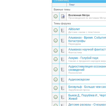
[Unsorted]
Тема
↑
Важные темы
Вселенная Метро
Произведения по мотивам Метр
Темы форума
Айболит
Детские сказки с пластинок
Альманах - Время. События
Катастрофы
Периодика
Альманах научной фантастик
Фантастика
Аокумо - Голубой паук
Сказки и предания народов мир
Аудиостимуляция осознан
сновидений
Психология
Аудиоэкскурсии
Беовульф - Больше чем саг
Зарубежная проза
Быков Д., Порублев И., Черт
Живой
Детские расказы - О кошках