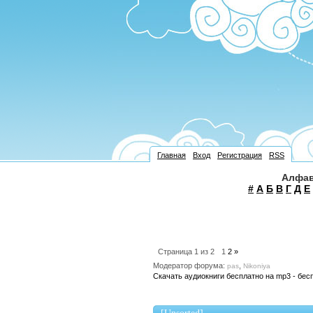
Главная
Вход
Регистрация
RSS
Алфав
#
А
Б
В
Г
Д
Е
Страница
1
из
2
1
2
»
Модератор форума:
,
pas
Nikoniya
Скачать аудиокниги бесплатно на mp3 - бес