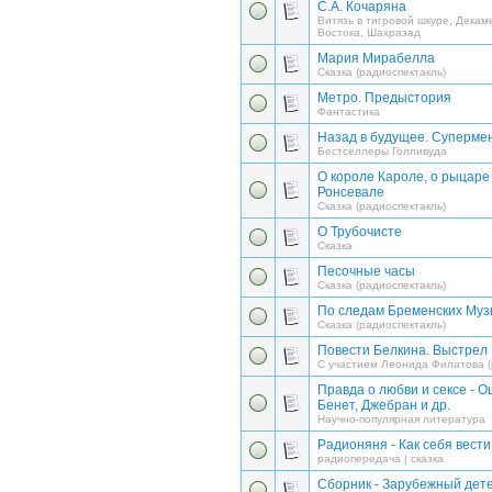
С.А. Кочаряна
Витязь в тигровой шкуре, Декам
Востока, Шахразад
Мария Мирабелла
Сказка (радиоспектакль)
Метро. Предыстория
Фантастика
Назад в будущее. Суперме
Бестселлеры Голливуда
О короле Кароле, о рыцаре
Ронсевале
Сказка (радиоспектакль)
О Трубочисте
Сказка
Песочные часы
Сказка (радиоспектакль)
По следам Бременских Муз
Сказка (радиоспектакль)
Повести Белкина. Выстрел
С участием Леонида Филатова (
Правда о любви и сексе - О
Бенет, Джебран и др.
Научно-популярная литература
Радионяня - Как себя вести
радиопередача | сказка
Сборник - Зарубежный дет