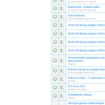
детские расказы | сказки
Евангелие. Новый завет
Религиозная литература
Златовласка
Сказка (радиоспектакль)
Золотой фонд радио-спекта
Золотой фонд радио-спекта
Золотой фонд радио-спекта
Золотой фонд радио-спекта
Итальянские народные сказ
апельсина»
Сказка
Король Артур и рыцари Кру
Сказка (радиоспектакль)
Король и Шут - Страшные с
Сказка
Кто есть кто?
(радиоспектакль)
Лебединое Озеро
Сказка
Литературные композиции 