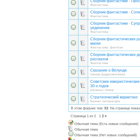
Сборник фантастики - Про
Фантастика
Сборник фантастики - Сол
Фантастика
Сборник фантастики - Суп
уединение
Фантастика
Сборник фантастических ра
магии
Фантастика, фэнтези
Сборник фантастических-д
рассказов
Фантастика
Сказание о Вёлунде
Сказка (радиспектакль)
Советские юмористические 
30-х годов
расказы | юмор
Стратегический маркетинг
Бизнес литература
В этом форуме тем:
53
. На странице пока
Страница
1
из
2
1
2
»
Обычная тема (Есть новые сообщения)
Обычная тема
Обычная тема (Нет новых сообщений)