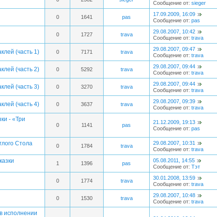
Сообщение от:
sieger
17.09.2009, 16:09
0
1641
pas
Сообщение от:
pas
29.08.2007, 10:42
0
1727
trava
Сообщение от:
trava
29.08.2007, 09:47
клей (часть 1)
0
7171
trava
Сообщение от:
trava
29.08.2007, 09:44
клей (часть 2)
0
5292
trava
Сообщение от:
trava
29.08.2007, 09:44
клей (часть 3)
0
3270
trava
Сообщение от:
trava
29.08.2007, 09:39
клей (часть 4)
0
3637
trava
Сообщение от:
trava
ки - «Три
21.12.2009, 19:13
0
1141
pas
Сообщение от:
pas
глого Стола
29.08.2007, 10:31
0
1784
trava
Сообщение от:
trava
казки
05.08.2011, 14:55
1
1396
pas
Сообщение от:
Тэт
30.01.2008, 13:59
0
1774
trava
Сообщение от:
trava
29.08.2007, 10:48
0
1530
trava
Сообщение от:
trava
в исполнении