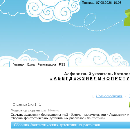
Пятница, 07.08.2026, 10:05
Главная
Вход
Регистрация
RSS
Алфавитный указатель Каталог
#
А
Б
В
Г
Д
Е
Ж
З
И
К
Л
М
Н
О
П
Р
С
Т
У
Новые сообщения
[
·
Страница
1
из
1
1
Модератор форума:
,
pas
Nikoniya
Скачать аудиокниги бесплатно на mp3 - бесплатные аудиокниги
»
Аудиокниги
»
Сборник фантастических-детективных рассказов
(Фантастика)
Сборник фантастических-детективных рассказов