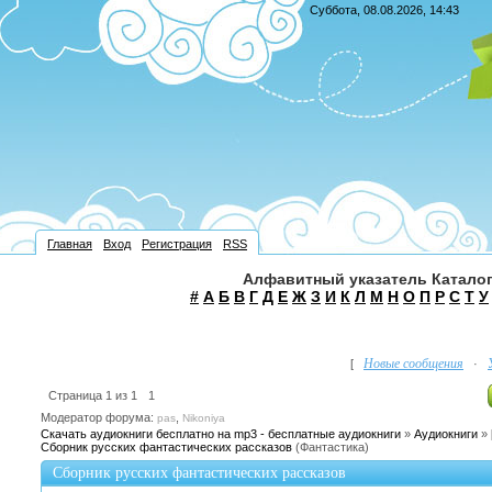
Суббота, 08.08.2026, 14:43
Главная
Вход
Регистрация
RSS
Алфавитный указатель Каталог
#
А
Б
В
Г
Д
Е
Ж
З
И
К
Л
М
Н
О
П
Р
С
Т
У
Новые сообщения
[
·
Страница
1
из
1
1
Модератор форума:
,
pas
Nikoniya
Скачать аудиокниги бесплатно на mp3 - бесплатные аудиокниги
»
Аудиокниги
»
Сборник русских фантастических рассказов
(Фантастика)
Сборник русских фантастических рассказов