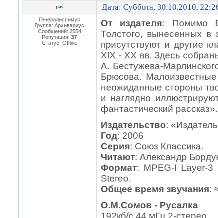
Дата: Суббота, 30.10.2010, 22:
pas
Генералиссимус
От издателя
: Помимо 
Группа: Архивариус
Сообщений:
2554
Толстого, вынесенных в 
Репутация:
37
присутствуют и другие к
Статус:
Offline
XIX - XX вв. Здесь собра
А. Бестужева-Марлинского
Брюсова. Малоизвестные
неожиданные стороны тво
и наглядно иллюстрирую
фантастический рассказ»..
Издательство
: «Издател
Год
: 2006
Серия
: Союз Классика.
Читают
: Александр Борду
Формат
: MPEG-I Layer-3 
Stereo.
Общее время звучания
: 
О.М.Сомов - Русалка
192кб/с 44 мГц 2-стерео