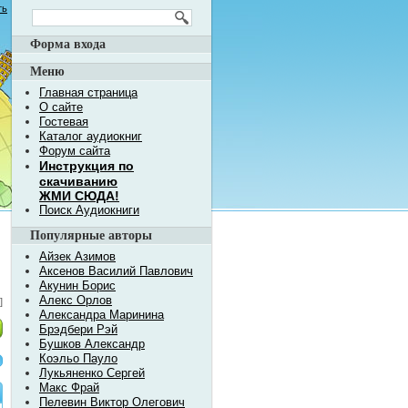
ть
Форма входа
Меню
Главная страница
О сайте
Гостевая
Каталог аудиокниг
Форум сайта
Инструкция по
скачиванию
ЖМИ СЮДА!
Поиск Аудиокниги
Популярные авторы
Айзек Азимов
Аксенов Василий Павлович
Акунин Борис
Алекс Орлов
]
Александра Маринина
Брэдбери Рэй
Бушков Александр
Коэльо Пауло
Лукьяненко Сергей
Макс Фрай
Пелевин Виктор Олегович