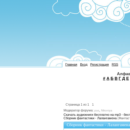
Главная
Вход
Регистрация
RSS
Алфав
#
А
Б
В
Г
Д
Е
Страница
1
из
1
1
Модератор форума:
,
pas
Nikoniya
Скачать аудиокниги бесплатно на mp3 - бес
Сборник фантастики - Лалангамена
(Фантас
Сборник фантастики - Лалангамена