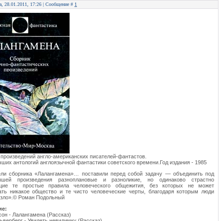
а, 28.01.2011, 17:26 | Сообщение #
1
 произведений англо-американских писателей-фантастов.
чших антологий англоязычной фантастики советского времени.Год издания - 1985
ели сборника «Лалангамена»… поставили перед собой задачу — объединить под
ышей произведения разноплановые и разноликие, но одинаково страстно
щие те простые правила человеческого общежития, без которых не может
ать никакое общество и те чисто человеческие черты, благодаря которым люди
 зло».© Роман Подольный
ие:
сон - Лалангамена (Рассказ)
ьверберг - Увидеть невидимку (Рассказ)