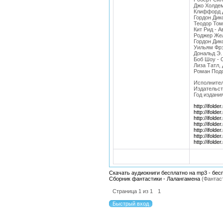
Джо Холдем
Клиффорд Д
Гордон Дик
Теодор Том
Кит Рид - А
Роджер Жел
Гордон Дик
Уильям Фрэ
Дональд Э.
Боб Шоу - 
Лиза Татл,
Роман Подо
Исполнител
Издательст
Год издания
http://ifold
http://ifold
http://ifold
http://ifold
http://ifold
http://ifold
http://ifold
Скачать аудиокниги бесплатно на mp3 - бес
Сборник фантастики - Лалангамена
(Фантас
Страница
1
из
1
1