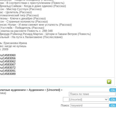
ан - В соответствии с преступлением (Повесть)
ональд Саймак - Когда в доме одиноко (Рассказ)
сон - Мистер Сустоун (Рассказ)
ас - Целитель (Рассказ)
втоматический тигр (Рассказ)
язны - Ключи к декабрю (Рассказ)
сон - Странные колонисты (Рассказ)
нсис Нолан - И веки смежит мне усталость (Рассказ)
 Уэстлейк - Победитель (Рассказ)
Схватка на рассвете Повесть c. 288-348
 Джордж Рэймонд Ричард Мартин - Шторм в Гавани Ветров (Повесть)
льный - На пути к Лалангамене (Послесловие)
ь: Ерисанова Ирина
во: нигде не купишь
: 2009
er.ru/14583060
er.ru/14583056
er.ru/14583062
er.ru/14583067
er.ru/14583072
er.ru/14583091
er.ru/14583089
платные аудиокниги
»
Аудиокниги
»
[Unsorted]
»
тика)
Поиск: