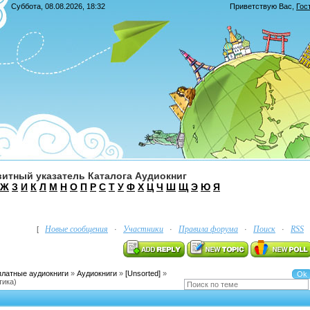
Суббота, 08.08.2026, 18:32
Приветствую Вас
,
Гос
итный указатель Каталога Аудиокниг
Ж
З
И
К
Л
М
Н
О
П
Р
С
Т
У
Ф
Х
Ц
Ч
Ш
Щ
Э
Ю
Я
Новые сообщения
Участники
Правила форума
Поиск
RSS
[
·
·
·
·
платные аудиокниги
»
Аудиокниги
»
[Unsorted]
»
тика)