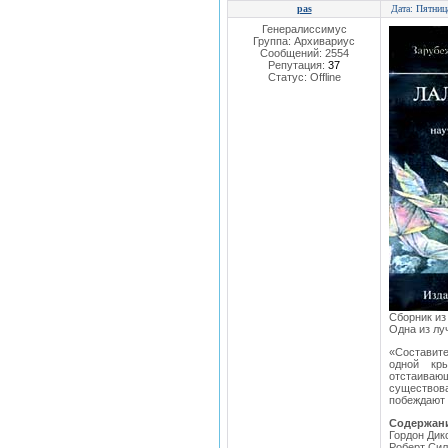
pas
Дата: Пятниц
Генералиссимус
Группа: Архивариус
Сообщений:
2554
Репутация:
37
Статус:
Offline
Сборник из
Одна из лу
«Составит
одной кр
отстаиваю
существов
побеждают
Содержан
Гордон Дик
Роберт Сил