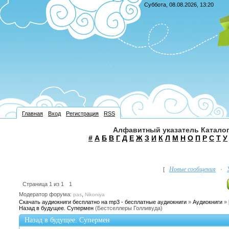
Суббота, 08.08.2026, 13:20
Главная
Вход
Регистрация
RSS
Алфавитный указатель Каталог
#
А
Б
В
Г
Д
Е
Ж
З
И
К
Л
М
Н
О
П
Р
С
Т
У
Новые сообщения
[
·
Страница
1
из
1
1
Модератор форума:
,
pas
Nikoniya
Скачать аудиокниги бесплатно на mp3 - бесплатные аудиокниги
»
Аудиокниги
»
Назад в будущее. Супермен
(Бестселлеры Голливуда)
Назад в будущее. Супермен