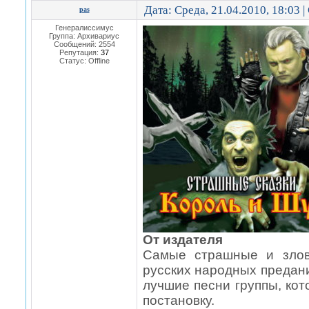
Дата: Среда, 21.04.2010, 18:03 
pas
Генералиссимус
Группа: Архивариус
Сообщений:
2554
Репутация:
37
Статус:
Offline
От издателя
Самые страшные и злов
русских народных предани
лучшие песни группы, ко
постановку.