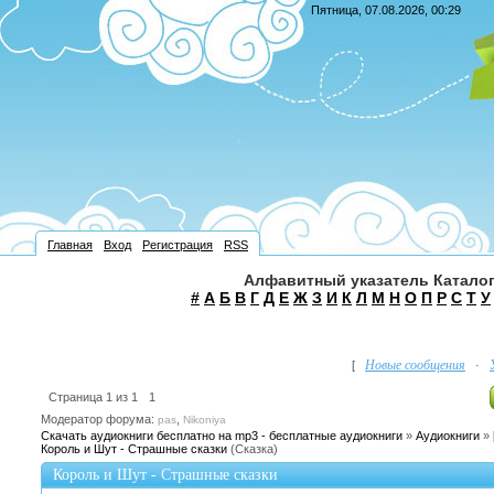
Пятница, 07.08.2026, 00:29
Главная
Вход
Регистрация
RSS
Алфавитный указатель Каталог
#
А
Б
В
Г
Д
Е
Ж
З
И
К
Л
М
Н
О
П
Р
С
Т
У
Новые сообщения
[
·
Страница
1
из
1
1
Модератор форума:
,
pas
Nikoniya
Скачать аудиокниги бесплатно на mp3 - бесплатные аудиокниги
»
Аудиокниги
»
Король и Шут - Страшные сказки
(Сказка)
Король и Шут - Страшные сказки