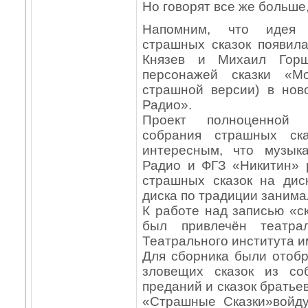
Но говорят все же больше
Напомним, что идея з
страшных сказок появила
Князев и Михаил Горш
персонажей сказки «Мо
страшной версии) в но
Радио».
Проект полноценной р
собрания страшных ска
интересным, что музык
Радио и ФГЗ «Никитин» 
страшных сказок на ди
диска по традиции занима
К работе над записью «с
был привлечён театрал
Театрального института 
Для сборника были отоб
зловещих сказок из со
преданий и сказок братьев
«Страшные Сказки»войду