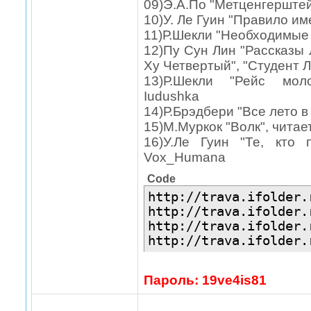
09)Э.А.По "Метценгерштейн
10)У. Ле Гуин "Правило име
11)Р.Шекли "Необходимые 
12)Пу Сун Лин "Рассказы 
Ху Четвертый", "Студент Л
13)Р.Шекли "Рейс моло
Iudushka
14)Р.Брэдбери "Все лето в
15)М.Муркок "Волк", читае
16)У.Ле Гуин "Те, кто 
Vox_Humana
Code
http://trava.ifolder.
http://trava.ifolder.
http://trava.ifolder.
http://trava.ifolder.
Пароль: 19ve4is81