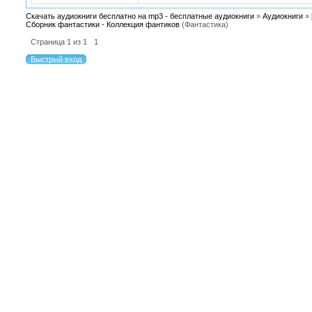
Скачать аудиокниги бесплатно на mp3 - бесплатные аудиокниги
»
Аудиокниги
»
Сборник фантастики - Коллекция фантиков
(Фантастика)
Страница
1
из
1
1