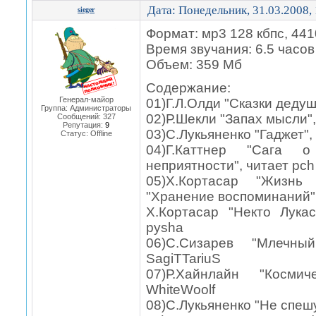
Дата: Понедельник, 31.03.2008,
sieger
Формат: мр3 128 кбпс, 44
Время звучания: 6.5 часов
Объем: 359 Мб
Содержание:
Генерал-майор
01)Г.Л.Олди "Сказки дедуш
Группа: Администраторы
02)Р.Шекли "Запах мысли",
Сообщений:
327
Репутация:
9
03)C.Лукьяненко "Гаджет", 
Статус:
Offline
04)Г.Каттнер "Сага о
неприятности", читает pch
05)Х.Кортасар "Жизн
"Хранение воспоминаний",
Х.Кортасар "Некто Лукас
pysha
06)С.Сизарев "Млечны
SagiTTariuS
07)Р.Хайнлайн "Космич
WhiteWoolf
08)С.Лукьяненко "Не спешу"