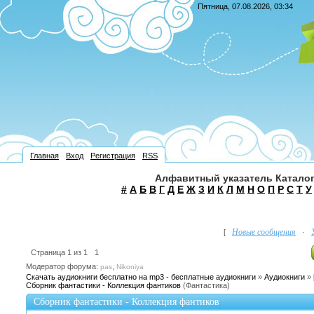
Пятница, 07.08.2026, 03:34
Главная
Вход
Регистрация
RSS
Алфавитный указатель Каталог
#
А
Б
В
Г
Д
Е
Ж
З
И
К
Л
М
Н
О
П
Р
С
Т
У
Новые сообщения
[
·
Страница
1
из
1
1
Модератор форума:
,
pas
Nikoniya
Скачать аудиокниги бесплатно на mp3 - бесплатные аудиокниги
»
Аудиокниги
»
Сборник фантастики - Коллекция фантиков
(Фантастика)
Сборник фантастики - Коллекция фантиков