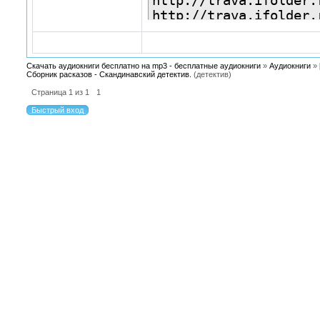
http://trava.ifolder.
http://trava.ifolder.
http://trava.ifolder.
http://trava.ifolder.
http://trava.ifolder.
Скачать аудиокниги бесплатно на mp3 - бесплатные аудиокниги
»
Аудиокниги
»
http://trava.ifolder.
Сборник расказов - Скандинавский детектив.
(детектив)
http://trava.ifolder.
Страница
1
из
1
1
http://trava.ifolder.
http://trava.ifolder.
http://trava.ifolder.