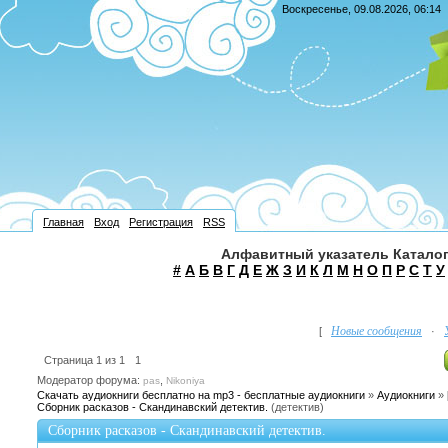
Воскресенье, 09.08.2026, 06:14
Главная
Вход
Регистрация
RSS
Алфавитный указатель Каталог
#
А
Б
В
Г
Д
Е
Ж
З
И
К
Л
М
Н
О
П
Р
С
Т
У
Новые сообщения
[
·
Страница
1
из
1
1
Модератор форума:
,
pas
Nikoniya
Скачать аудиокниги бесплатно на mp3 - бесплатные аудиокниги
»
Аудиокниги
»
Сборник расказов - Скандинавский детектив.
(детектив)
Сборник расказов - Скандинавский детектив.