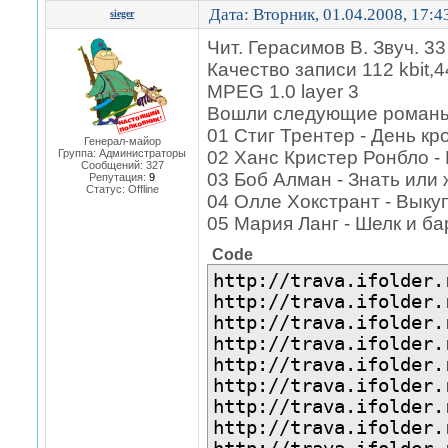
Дата: Вторник, 01.04.2008, 17:
sieger
Чит. Герасимов В. Звуч. 33 
Качество записи 112 kbit,
MPEG 1.0 layer 3
Вошли следующие романы
01 Стиг Трентер - День кр
Генерал-майор
Группа: Администраторы
02 Ханс Кристер Ронбло -
Сообщений:
327
03 Боб Алман - Знать или 
Репутация:
9
Статус:
Offline
04 Олле Хокстрант - Выкуп
05 Мария Ланг - Шелк и ба
Code
http://trava.ifolder.
http://trava.ifolder.
http://trava.ifolder.
http://trava.ifolder.
http://trava.ifolder.
http://trava.ifolder.
http://trava.ifolder.
http://trava.ifolder.