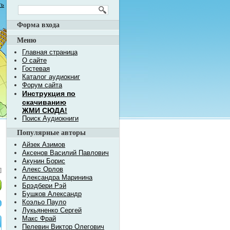
ть
Форма входа
Меню
Главная страница
О сайте
Гостевая
Каталог аудиокниг
Форум сайта
Инструкция по
скачиванию
ЖМИ СЮДА!
Поиск Аудиокниги
Популярные авторы
Айзек Азимов
Аксенов Василий Павлович
Акунин Борис
Алекс Орлов
]
Александра Маринина
Брэдбери Рэй
Бушков Александр
Коэльо Пауло
Лукьяненко Сергей
Макс Фрай
Пелевин Виктор Олегович