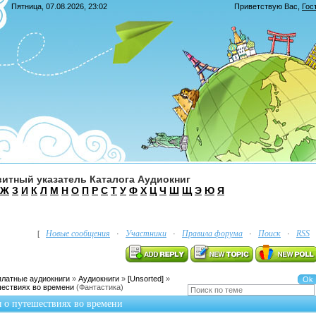
Пятница, 07.08.2026, 23:02
Приветствую Вас
,
Гос
итный указатель Каталога Аудиокниг
Ж
З
И
К
Л
М
Н
О
П
Р
С
Т
У
Ф
Х
Ц
Ч
Ш
Щ
Э
Ю
Я
Новые сообщения
Участники
Правила форума
Поиск
RSS
[
·
·
·
·
платные аудиокниги
»
Аудиокниги
»
[Unsorted]
»
шествиях во времени
(Фантастика)
ы о путешествиях во времени