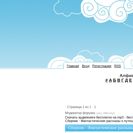
Главная
Вход
Регистрация
RSS
Алфав
#
А
Б
В
Г
Д
Е
Страница
1
из
1
1
Модератор форума:
,
pas
Nikoniya
Скачать аудиокниги бесплатно на mp3 - бес
Сборник - Фантастические рассказы о путе
Сборник - Фантастические рассказ