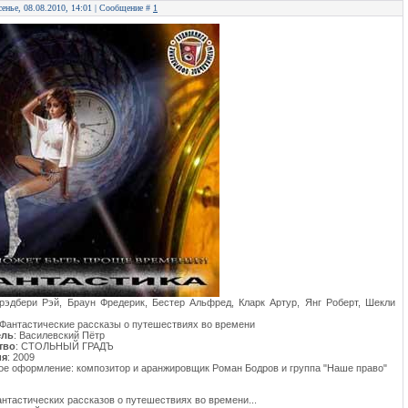
сенье, 08.08.2010, 14:01 | Сообщение #
1
Брэдбери Рэй, Браун Фредерик, Бестер Альфред, Кларк Артур, Янг Роберт, Шекли
 Фантастические рассказы о путешествиях во времени
ель
: Василевский Пётр
тво
: СТОЛЬНЫЙ ГРАДЪ
ия
: 2009
е оформление: композитор и аранжировщик Роман Бодров и группа "Наше право"
нтастических рассказов о путешествиях во времени...