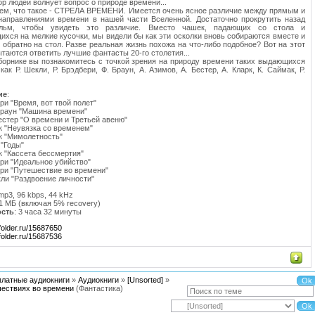
ор людей волнует вопрос о природе времени...
ем, что такое - СТРЕЛА ВРЕМЕНИ. Имеется очень ясное различие между прямым и
направлениями времени в нашей части Вселенной. Достаточно прокрутить назад
льм, чтобы увидеть это различие. Вместо чашек, падающих со стола и
хся на мелкие кусочки, мы видели бы как эти осколки вновь собираются вместе и
 обратно на стол. Разве реальная жизнь похожа на что-либо подобное? Вот на этот
ытаются ответить лучшие фантасты 20-го столетия...
орнике вы познакомитесь с точкой зрения на природу времени таких выдающихся
как Р. Шекли, Р. Брэдбери, Ф. Браун, А. Азимов, А. Бестер, А. Кларк, К. Саймак, Р.
ие
:
ри "Время, вот твой полет"
Браун "Машина времени"
стер "О времени и Третьей авеню"
к "Неувязка со временем"
к "Мимолетность"
 "Годы"
к "Кассета бессмертия"
ри "Идеальное убийство"
ри "Путешествие во времени"
ли "Раздвоение личности"
 mp3, 96 kbps, 44 kHz
51 МБ (включая 5% recovery)
ость
: 3 часа 32 минуты
.ifolder.ru/15687650
.ifolder.ru/15687536
платные аудиокниги
»
Аудиокниги
»
[Unsorted]
»
шествиях во времени
(Фантастика)