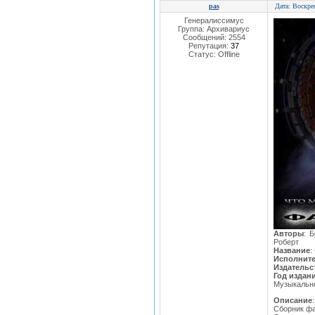
pas
Дата: Воскре
Генералиссимус
Группа: Архивариус
Сообщений:
2554
Репутация:
37
Статус:
Offline
Авторы
: 
Роберт
Название
:
Исполнит
Издательс
Год издан
Музыкально
Описание
:
Сборник фа