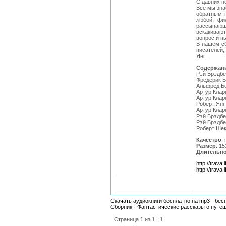
С давних п
Все мы зна
обратным 
любой фи
рассыпающи
вскакивают
вопрос и п
В нашем сб
писателей, 
Янг...
Содержан
Рэй Брэдбе
Фредерик 
Альфред Бе
Артур Клар
Артур Клар
Роберт Янг
Артур Клар
Рэй Брэдбе
Рэй Брэдбе
Роберт Шек
Качество
:
Размер
: 1
Длительн
http://trava
http://trava
Скачать аудиокниги бесплатно на mp3 - бес
Сборник - Фантастические рассказы о путе
Страница
1
из
1
1