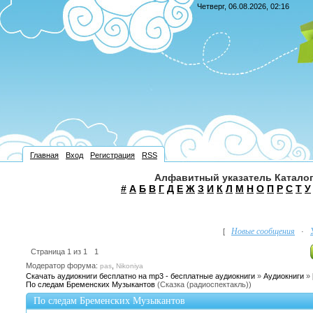
Четверг, 06.08.2026, 02:16
Главная
Вход
Регистрация
RSS
Алфавитный указатель Каталог
#
А
Б
В
Г
Д
Е
Ж
З
И
К
Л
М
Н
О
П
Р
С
Т
У
Новые сообщения
[
·
Страница
1
из
1
1
Модератор форума:
,
pas
Nikoniya
Скачать аудиокниги бесплатно на mp3 - бесплатные аудиокниги
»
Аудиокниги
»
По следам Бременских Музыкантов
(Сказка (радиоспектакль))
По следам Бременских Музыкантов