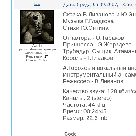
Дата: Среда, 05.09.2007, 18:56 
trava
Сказка В.Ливанова и Ю.Э
Музыка Г.Гладкова
Стихи Ю.Энтина
От автора - О.Табаков
Принцесса - Э.Жерздева
Admin
Группа: Администраторы
Трубадур, Сыщик, Атаман
Сообщений:
417
Репутация:
17
Король - Г.Гладков
Статус:
Offline
А.Горохов и вокальный ан
Инструментальный ансамб
Режиссер - В.Ливанов
Качество звука: 128 кбит/с
Каналы: 2 (stereo)
Частота: 44 кГц
Время: 00:24:45
Размер: 22,6 mb
Code