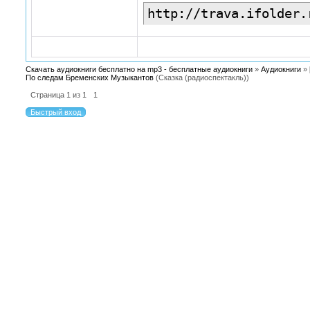
http://trava.ifolder.
Скачать аудиокниги бесплатно на mp3 - бесплатные аудиокниги
»
Аудиокниги
»
По следам Бременских Музыкантов
(Сказка (радиоспектакль))
Страница
1
из
1
1