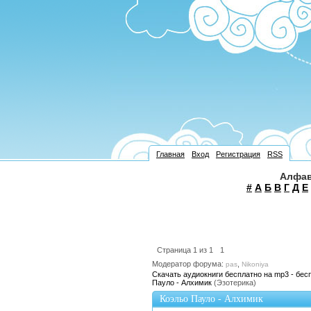
Главная
Вход
Регистрация
RSS
Алфав
#
А
Б
В
Г
Д
Е
Страница
1
из
1
1
Модератор форума:
,
pas
Nikoniya
Скачать аудиокниги бесплатно на mp3 - бес
Пауло - Алхимик
(Эзотерика)
Коэльо Пауло - Алхимик