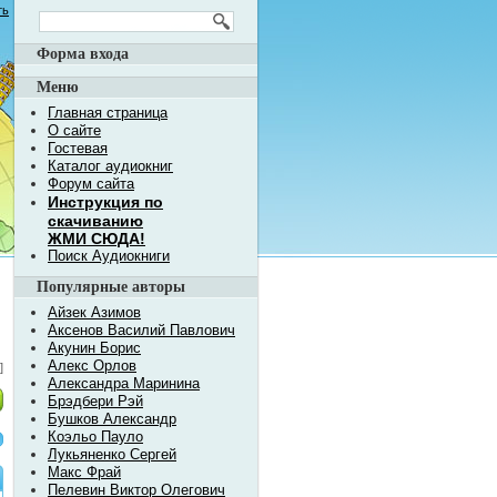
ть
Форма входа
Меню
Главная страница
О сайте
Гостевая
Каталог аудиокниг
Форум сайта
Инструкция по
скачиванию
ЖМИ СЮДА!
Поиск Аудиокниги
Популярные авторы
Айзек Азимов
Аксенов Василий Павлович
Акунин Борис
Алекс Орлов
]
Александра Маринина
Брэдбери Рэй
Бушков Александр
Коэльо Пауло
Лукьяненко Сергей
Макс Фрай
Пелевин Виктор Олегович