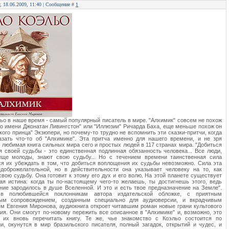
г, 18.06.2009, 11:40 | Сообщение #
1
ьо в наше время - самый популярный писатель в мире. "Алхимик" совсем не похож
по имени Джонатан Ливингстон" или "Иллюзии" Ричарда Баха, еще меньше похож он
кого принца" Экзюпери, но почему-то трудно не вспомнить эти сказки-притчи, когда
азать что-то об "Алхимике". Эта притча именно для нашего времени, и не зря
- любимая книга сильных мира сего и простых людей в 117 странах мира. "Добиться
 своей судьбы - это единственная подлинная обязанность человека... Все люди,
еще молоды, знают свою судьбу... Но с течением времени таинственная сила
я их убеждать в том, что добиться воплощения их судьбы невозможно. Сила эта
едоброжелательной, но в действительности она указывает человеку на то, как
свою судьбу. Она готовит к этому его дух и его волю. На этой планете существует
ая истина: когда ты по-настоящему чего-то желаешь, ты достигнешь этого, ведь
ние зародилось в душе Вселенной. И это и есть твое предназначение на Земле".
 в полюбившейся поклонникам автора издательской обложке, с приятным
ым сопровождением, созданным специально для аудиоверсии, и вкрадчивым
м Евгения Миронова, аудиокнига откроет читавшим роман новые грани культового
ия. Они смогут по-новому пережить все описанное в "Алхимике" и, возможно, это
т их вновь перечитать книгу. Те же, чье знакомство с Коэльо состоится по
и, окунутся в мир бразильского писателя, полный загадок, открытий и чудес, и