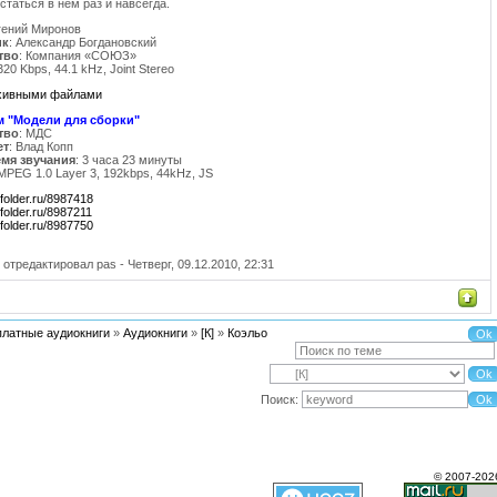
статься в нем раз и навсегда.
вгений Миронов
ик
: Александр Богдановский
тво
: Компания «СОЮЗ»
 320 Kbps, 44.1 kHz, Joint Stereo
рхивными файлами
 "Модели для сборки"
тво
: МДС
ет
: Влад Копп
мя звучания
: 3 часа 23 минуты
 MPEG 1.0 Layer 3, 192kbps, 44kHz, JS
.ifolder.ru/8987418
.ifolder.ru/8987211
.ifolder.ru/8987750
 отредактировал
pas
-
Четверг, 09.12.2010, 22:31
платные аудиокниги
»
Аудиокниги
»
[К]
»
Коэльо
Поиск:
© 2007-202