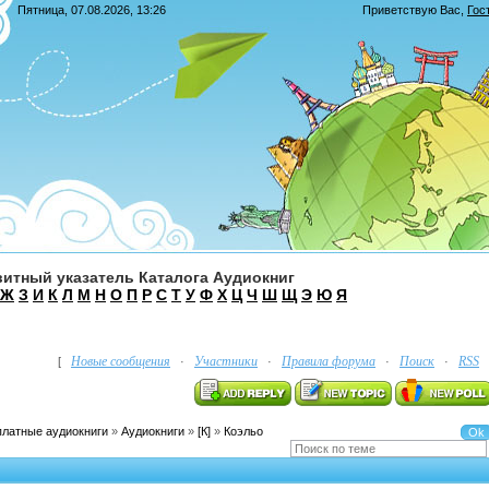
Пятница, 07.08.2026, 13:26
Приветствую Вас
,
Гос
итный указатель Каталога Аудиокниг
Ж
З
И
К
Л
М
Н
О
П
Р
С
Т
У
Ф
Х
Ц
Ч
Ш
Щ
Э
Ю
Я
Новые сообщения
Участники
Правила форума
Поиск
RSS
[
·
·
·
·
платные аудиокниги
»
Аудиокниги
»
[К]
»
Коэльо