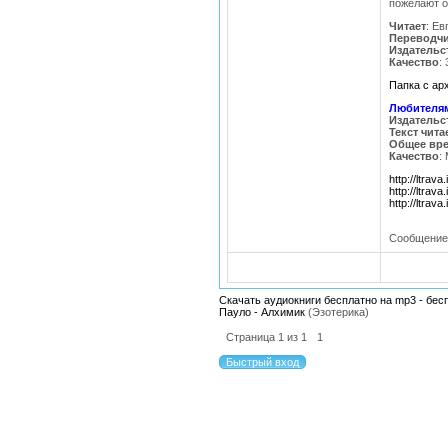
пожелают о
Читает
: Е
Переводч
Издательс
Качество
:
Папка с а
Любителям
Издательс
Текст чита
Общее вре
Качество
:
http://ltrava
http://ltrava
http://ltrava
Сообщение
Скачать аудиокниги бесплатно на mp3 - бес
Пауло - Алхимик
(Эзотерика)
Страница
1
из
1
1