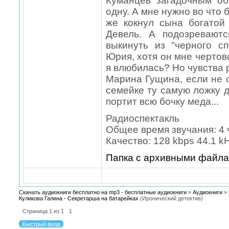
Куманцев загадочным об
одну. А мне нужно во что 
же кокнул сына богатой
Девель. А подозревают
выкинуть из "черного с
Юрия, хотя он мне чертов
я влюбилась? Но чувства 
Марина Гущина, если не
семейке ту самую ложку де
портит всю бочку меда...
Радиоспектакль
Общее время звучания: 4 ч
Качество: 128 kbps 44.1 k
Папка с архивными файл
Скачать аудиокниги бесплатно на mp3 - бесплатные аудиокниги
»
Аудиокниги
»
Куликова Галина - Секретарша на батарейках
(Иронический детектив)
Страница
1
из
1
1