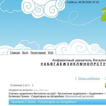
Суббота, 08.08.2026, 07:22
Главная
Вход
Регистрация
RSS
Алфавитный указатель Каталог
#
А
Б
В
Г
Д
Е
Ж
З
И
К
Л
М
Н
О
П
Р
С
Т
У
Новые сообщения
[
·
Страница
1
из
1
1
Модератор форума:
,
pas
Nikoniya
Скачать аудиокниги бесплатно на mp3 - бесплатные аудиокниги
»
Аудиокниги
»
Куликова Галина - Секретарша на батарейках
(Иронический детектив)
Куликова Галина - Секретарша на батарейках