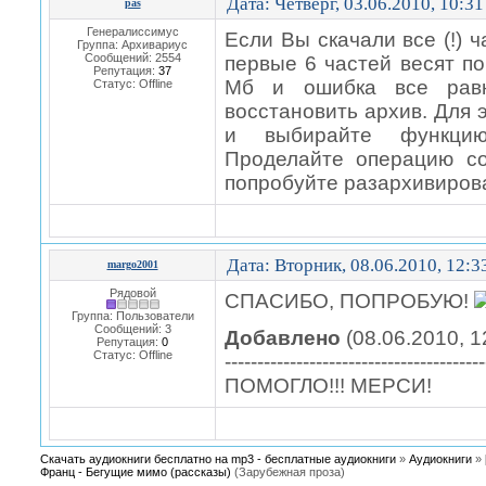
Дата: Четверг, 03.06.2010, 10:3
pas
Генералиссимус
Если Вы скачали все (!) ч
Группа: Архивариус
Сообщений:
2554
первые 6 частей весят по
Репутация:
37
Мб и ошибка все равн
Статус:
Offline
восстановить архив. Для 
и выбирайте функцию 
Проделайте операцию с
попробуйте разархивирова
Дата: Вторник, 08.06.2010, 12:
margo2001
Рядовой
СПАСИБО, ПОПРОБУЮ!
Группа: Пользователи
Сообщений:
3
Добавлено
(08.06.2010, 1
Репутация:
0
Статус:
Offline
----------------------------------------
ПОМОГЛО!!! МЕРСИ!
Скачать аудиокниги бесплатно на mp3 - бесплатные аудиокниги
»
Аудиокниги
»
Франц - Бегущие мимо (рассказы)
(Зарубежная проза)