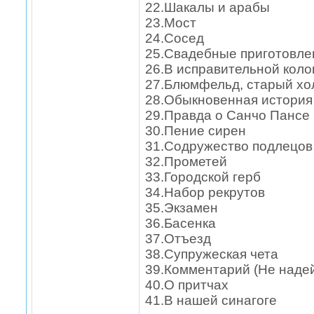
22.Шакалы и арабы
23.Мост
24.Сосед
25.Свадебные приготовле
26.В исправительной коло
27.Блюмфельд, старый хо
28.Обыкновенная история
29.Правда о Санчо Пансе
30.Пение сирен
31.Содружество подлецов
32.Прометей
33.Городской герб
34.Набор рекрутов
35.Экзамен
36.Басенка
37.Отъезд
38.Супружеская чета
39.Комментарий (Не надей
40.О притчах
41.В нашей синагоге