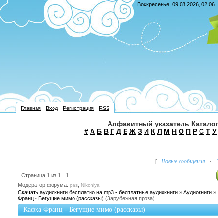
Воскресенье, 09.08.2026, 02:06
Главная
Вход
Регистрация
RSS
Алфавитный указатель Каталог
#
А
Б
В
Г
Д
Е
Ж
З
И
К
Л
М
Н
О
П
Р
С
Т
У
Новые сообщения
[
·
Страница
1
из
1
1
Модератор форума:
,
pas
Nikoniya
Скачать аудиокниги бесплатно на mp3 - бесплатные аудиокниги
»
Аудиокниги
»
Франц - Бегущие мимо (рассказы)
(Зарубежная проза)
Кафка Франц - Бегущие мимо (рассказы)