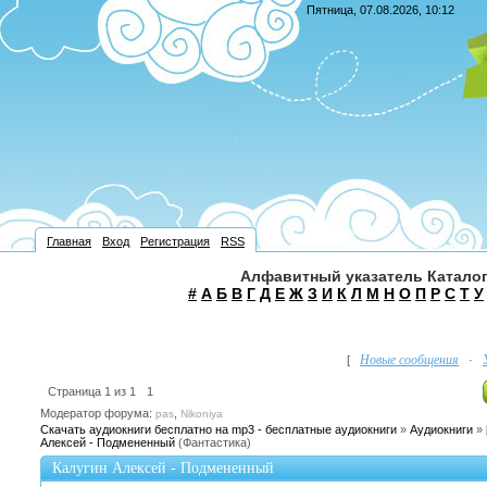
Пятница, 07.08.2026, 10:12
Главная
Вход
Регистрация
RSS
Алфавитный указатель Каталог
#
А
Б
В
Г
Д
Е
Ж
З
И
К
Л
М
Н
О
П
Р
С
Т
У
Новые сообщения
[
·
Страница
1
из
1
1
Модератор форума:
,
pas
Nikoniya
Скачать аудиокниги бесплатно на mp3 - бесплатные аудиокниги
»
Аудиокниги
»
Алексей - Подмененный
(Фантастика)
Калугин Алексей - Подмененный