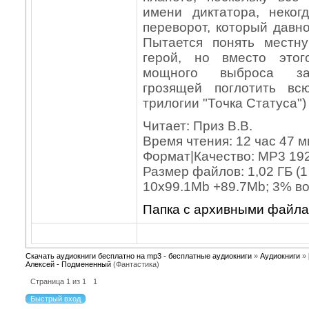
имени диктатора, неко
переворот, который давн
Пытается понять местн
герой, но вместо этог
мощного выброса зап
грозящей поглотить вс
трилогии "Точка Статуса")
Читает: Приз В.В.
Время чтения: 12 час 47 м
Формат|Качество: MP3 192
Размер файлов: 1,02 ГБ (1
10x99.1Mb +89.7Mb; 3% в
Папка с архивными файл
Скачать аудиокниги бесплатно на mp3 - бесплатные аудиокниги
»
Аудиокниги
»
Алексей - Подмененный
(Фантастика)
Страница
1
из
1
1