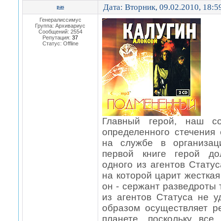
Дата: Вторник, 09.02.2010, 18:
pas
Генералиссимус
Группа: Архивариус
Сообщений:
2554
Репутация:
37
Статус:
Offline
Главный герой, наш со
определенного стечения 
на службе в организац
первой книге герой до
одного из агентов Стату
на которой царит жесткая
он - сержант разведроты 
из агентов Статуса не у
образом осуществляет р
планете, поскольку все