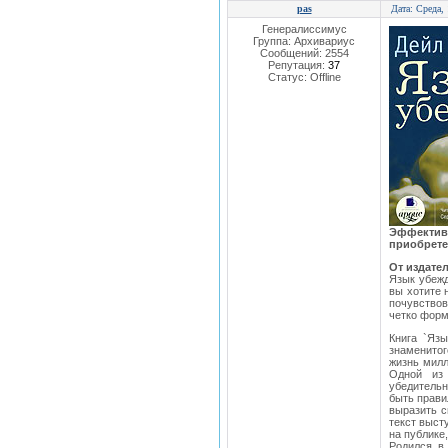
pas
Дата: Среда,
Генералиссимус
Группа: Архивариус
Сообщений:
2554
Репутация:
37
Статус:
Offline
Эффективн
приобрете
От издате
Язык убежд
вы хотите 
почувствов
четко форм
Книга `Яз
знаменито
жизнь милл
Одной из 
убедитель
быть прави
выразить с
текст выст
на публике,
Родился в