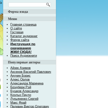
ть
Форма входа
Меню
Главная страница
О сайте
Гостевая
Каталог аудиокниг
Форум сайта
Инструкция по
скачиванию
ЖМИ СЮДА!
Поиск Аудиокниги
Популярные авторы
Айзек Азимов
Аксенов Василий Павлович
Акунин Борис
Алекс Орлов
]
Александра Маринина
Брэдбери Рэй
Бушков Александр
Коэльо Пауло
Лукьяненко Сергей
Макс Фрай
Пелевин Виктор Олегович