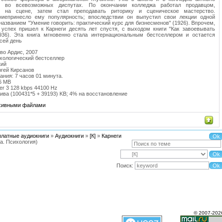
л во всевозможных диспутах. По окончании колледжа работал продавцом,
я на сцене, затем стал преподавать риторику и сценическое мастерство.
ниепринесло ему популярность; впоследствии он выпустил свои лекции одной
 названием "Умение говорить: практический курс для бизнесменов" (1926). Впрочем,
успех пришел к Карнеги десять лет спустя, с выходом книги "Как завоевывать
1936). Эта книга мгновенно стала интернациональным бестселлером и остается
 сей день
во Ардис, 2007
хологический бестселлер
кий
ргей Кирсанов
ания: 7 часов 01 минута.
6 MB
er 3 128 kbps 44100 Hz
ива (100431*5 + 39193) KB; 4% на восстановление
рхивными файлами
платные аудиокниги
»
Аудиокниги
»
[К]
»
Карнеги
а. Психология)
Поиск:
© 2007-202