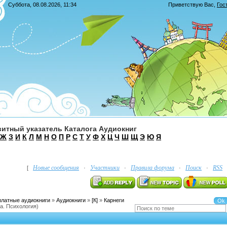
Суббота, 08.08.2026, 11:34
Приветствую Вас
,
Гос
итный указатель Каталога Аудиокниг
Ж
З
И
К
Л
М
Н
О
П
Р
С
Т
У
Ф
Х
Ц
Ч
Ш
Щ
Э
Ю
Я
Новые сообщения
Участники
Правила форума
Поиск
RSS
[
·
·
·
·
платные аудиокниги
»
Аудиокниги
»
[К]
»
Карнеги
а. Психология)