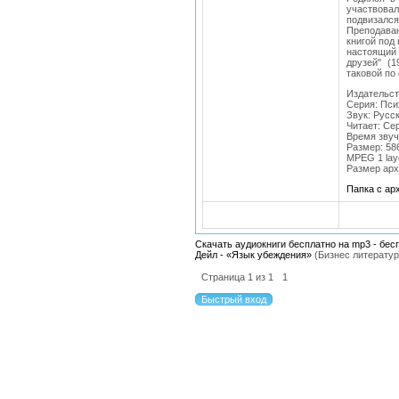
участвова
подвизалс
Преподава
книгой под
настоящий 
друзей" (
таковой по
Издательст
Серия: Пси
Звук: Русс
Читает: Се
Bремя звуч
Размер: 58
MPEG 1 lay
Размер арх
Папка с а
Скачать аудиокниги бесплатно на mp3 - бес
Дейл - «Язык убеждения»
(Бизнес литератур
Страница
1
из
1
1