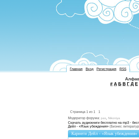
Главная
Вход
Регистрация
RSS
Алфав
#
А
Б
В
Г
Д
Е
Страница
1
из
1
1
Модератор форума:
,
pas
Nikoniya
Скачать аудиокниги бесплатно на mp3 - бес
Дейл - «Язык убеждения»
(Бизнес литератур
Карнеги Дейл - «Язык убеждения»