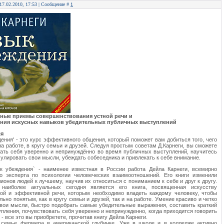
 17.02.2010, 17:53 | Сообщение #
1
ые приемы совершенствования устной речи и
ния искусных навыков убедительных публичных выступлений
ля
ения' - это курс эффективного общения, который поможет вам добиться того, чего
на работе, в кругу семьи и друзей. Следуя простым советам Д.Карнеги, вы сможете
ать себя уверенно и непринуждённо во время публичных выступлений, научитесь
улировать свои мысли, убеждать собеседника и привлекать к себе внимание.
ык убеждения` - наименее известная в России работа Дейла Карнеги, всемирно
го эксперта по психологии человеческих взаимоотношений. Его книги изменили
ионов людей к лучшему, научив их относиться с пониманием к себе и друг к другу.
наиболее актуальных сегодня является его книга, посвященная искусству
ной и эффективной речи, которым необходимо владеть каждому человеку, чтобы
льно понятым, как в кругу семьи и друзей, так и на работе. Умение красиво и четко
вои мысли, быстро подобрать самые убедительные выражения, составить краткий
упления, почувствовать себя уверенно и непринужденно, когда приходится говорить
 - все это вы приобретете, прочитав книгу Дейла Карнеги.
 семье фермера в американской глубинке. Уже в школе и в колледже активно