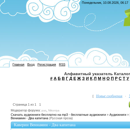
Понедельник, 10.08.2026, 06:17
Главная
Вход
Регистрация
RSS
Алфавитный указатель Каталог
#
А
Б
В
Г
Д
Е
Ж
З
И
К
Л
М
Н
О
П
Р
С
Т
У
Новые сообщения
[
·
Страница
1
из
1
1
Модератор форума:
,
pas
Nikoniya
Скачать аудиокниги бесплатно на mp3 - бесплатные аудиокниги
»
Аудиокниги
»
Вениамин - Два капитана
(Русская проза)
Каверин Вениамин - Два капитана