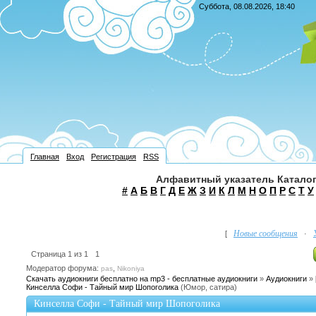
Суббота, 08.08.2026, 18:40
Главная
Вход
Регистрация
RSS
Алфавитный указатель Каталог
#
А
Б
В
Г
Д
Е
Ж
З
И
К
Л
М
Н
О
П
Р
С
Т
У
Новые сообщения
[
·
Страница
1
из
1
1
Модератор форума:
,
pas
Nikoniya
Скачать аудиокниги бесплатно на mp3 - бесплатные аудиокниги
»
Аудиокниги
»
Кинселла Cофи - Тайный мир Шопоголика
(Юмор, сатира)
Кинселла Cофи - Тайный мир Шопоголика