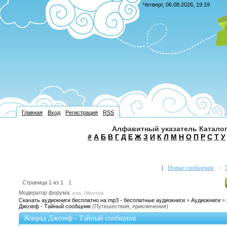
Четверг, 06.08.2026, 19:19
Главная
Вход
Регистрация
RSS
Алфавитный указатель Каталог
#
А
Б
В
Г
Д
Е
Ж
З
И
К
Л
М
Н
О
П
Р
С
Т
У
Новые сообщения
[
·
Страница
1
из
1
1
Модератор форума:
,
pas
Nikoniya
Скачать аудиокниги бесплатно на mp3 - бесплатные аудиокниги
»
Аудиокниги
»
Джозеф - Тайный сообщник
(Путешествия, приключения)
Конрад Джозеф - Тайный сообщник