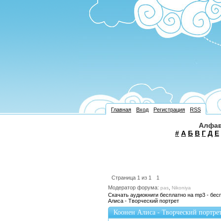
Главная
Вход
Регистрация
RSS
Алфав
#
А
Б
В
Г
Д
Е
Страница
1
из
1
1
Модератор форума:
,
pas
Nikoniya
Скачать аудиокниги бесплатно на mp3 - бес
Алиса - Творческий портрет
Коонен Алиса - Творческий портре