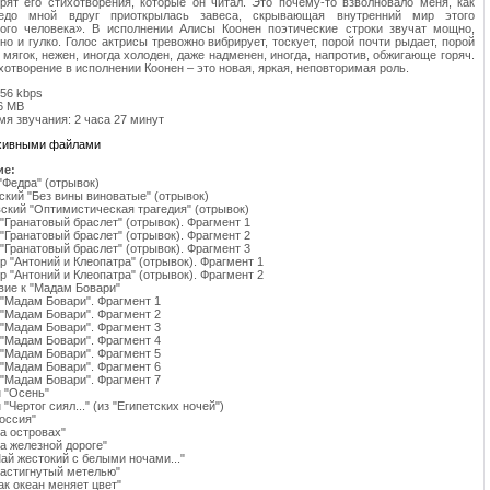
рят его стихотворения, которые он читал. Это почему-то взволновало меня, как
едо мной вдруг приоткрылась завеса, скрывающая внутренний мир этого
ного человека». В исполнении Алисы Коонен поэтические строки звучат мощно,
но и гулко. Голос актрисы тревожно вибрирует, тоскует, порой почти рыдает, порой
 мягок, нежен, иногда холоден, даже надменен, иногда, напротив, обжигающе горяч.
хотворение в исполнении Коонен – это новая, яркая, неповторимая роль.
256 kbps
6 MB
я звучания: 2 часа 27 минут
рхивными файлами
ие:
"Федра" (отрывок)
вский "Без вины виноватые" (отрывок)
вский "Оптимистическая трагедия" (отрывок)
 "Гранатовый браслет" (отрывок). Фрагмент 1
 "Гранатовый браслет" (отрывок). Фрагмент 2
 "Гранатовый браслет" (отрывок). Фрагмент 3
р "Антоний и Клеопатра" (отрывок). Фрагмент 1
р "Антоний и Клеопатра" (отрывок). Фрагмент 2
вие к "Мадам Бовари"
р "Мадам Бовари". Фрагмент 1
р "Мадам Бовари". Фрагмент 2
р "Мадам Бовари". Фрагмент 3
р "Мадам Бовари". Фрагмент 4
р "Мадам Бовари". Фрагмент 5
р "Мадам Бовари". Фрагмент 6
р "Мадам Бовари". Фрагмент 7
н "Осень"
 "Чертог сиял..." (из "Египетских ночей")
Россия"
На островах"
На железной дороге"
Май жестокий с белыми ночами..."
"Настигнутый метелью"
Как океан меняет цвет"