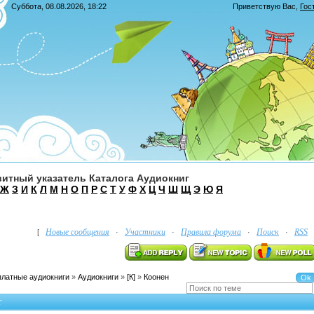
Суббота, 08.08.2026, 18:22
Приветствую Вас
,
Гос
итный указатель Каталога Аудиокниг
Ж
З
И
К
Л
М
Н
О
П
Р
С
Т
У
Ф
Х
Ц
Ч
Ш
Щ
Э
Ю
Я
Новые сообщения
Участники
Правила форума
Поиск
RSS
[
·
·
·
·
платные аудиокниги
»
Аудиокниги
»
[К]
»
Коонен
т