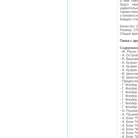
о чем гово
будто пер
удивитель
торжествен
становится
Каждое сти
Качество: 
Размер: 27
Общее врем
Папка с а
Содержан
- Ж. Расин 
- А. Остро
- В. Вишне
- А. Куприн
- А. Куприн
- А. Куприн
- В. Шекспи
- В. Шекспи
- Предисло
- Г. Флобе
- Г. Флобе
- Г. Флобе
- Г. Флобе
- Г. Флобе
- Г. Флобе
- Г. Флобе
- А. Пушки
- А. Пушкин
- А. Блок "
- А. Блок "
- А. Блок "
- А. Блок "
- А. Блок 
- А. Блок "