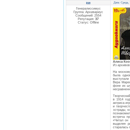
pas
Дата: Среда,
Генералиссимус
Группа: Архивариус
Сообщений:
2554
Репутация:
37
Статус:
Offline
Алиса Коо
Из архивов
На московс
была одно
выступали 
Вера Марец
фоне их шу
несравненн
Творческий
в 1914 го
актриса иг
и творчест
эстрады, к
познакомил
встреча п
«Читал он 
выделяя р
старалась 