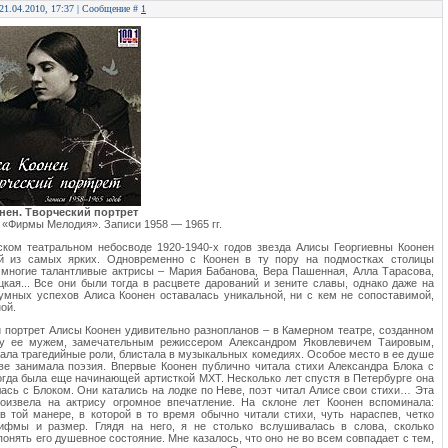
 21.04.2010, 17:37 | Сообщение #
1
нен. Творческий портрет
 «Фирмы Мелодия». Записи 1958 — 1965 гг.
ком театральном небосводе 1920-1940-х годов звезда Алисы Георгиевны Коонен
й из самых ярких. Одновременно с Коонен в ту пору на подмостках столицы
многие талантливые актрисы – Мария Бабанова, Вера Пашенная, Алла Тарасова,
кая... Все они были тогда в расцвете дарований и зените славы, однако даже на
мных успехов Алиса Коонен оставалась уникальной, ни с кем не сопоставимой,
ой.
 портрет Алисы Коонен удивительно разнопланов – в Камерном театре, созданном
ду ее мужем, замечательным режиссером Александром Яковлевичем Таировым,
рала трагедийные роли, блистала в музыкальных комедиях. Особое место в ее душе
ве занимала поэзия. Впервые Коонен публично читала стихи Александра Блока с
огда была еще начинающей артисткой МХТ. Несколько лет спустя в Петербурге она
ась с Блоком. Они катались на лодке по Неве, поэт читал Алисе свои стихи… Эта
роизвела на актрису огромное впечатление. На склоне лет Коонен вспоминала:
в той манере, в которой в то время обычно читали стихи, чуть нараспев, четко
ифмы и размер. Глядя на него, я не столько вслушивалась в слова, сколько
понять его душевное состояние. Мне казалось, что оно не во всем совпадает с тем,