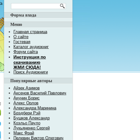
ть
Форма входа
Меню
Главная страница
О сайте
Гостевая
Каталог аудиокниг
Форум сайта
Инструкция по
скачиванию
ЖМИ СЮДА!
Поиск Аудиокниги
Популярные авторы
Айзек Азимов
Аксенов Василий Павлович
Акунин Борис
Алекс Орлов
]
Александра Маринина
Брэдбери Рэй
Бушков Александр
Коэльо Пауло
Лукьяненко Сергей
Макс Фрай
Пелевин Виктор Олегович