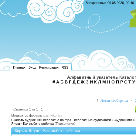
Воскресенье, 09.08.2026, 09:46
Главная
Вход
Регистрация
RSS
Алфавитный указатель Каталог
#
А
Б
В
Г
Д
Е
Ж
З
И
К
Л
М
Н
О
П
Р
С
Т
У
Новые сообщения
[
·
Страница
1
из
1
1
Модератор форума:
,
pas
Nikoniya
Скачать аудиокниги бесплатно на mp3 - бесплатные аудиокниги
»
Аудиокниги
»
Януш - Как любить ребенка
(Психология)
Корчак Януш - Как любить ребенка