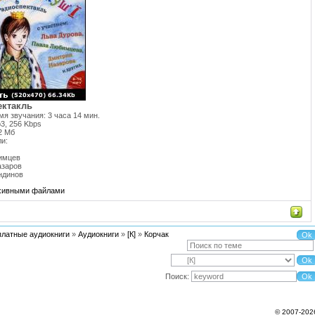
ектакль
я звучания: 3 часа 14 мин.
3, 256 Kbps
2 Мб
и:
имцев
азаров
ндинов
рхивными файлами
платные аудиокниги
»
Аудиокниги
»
[К]
»
Корчак
Поиск:
© 2007-202