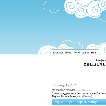
Главная
Вход
Регистрация
RSS
Алфав
#
А
Б
В
Г
Д
Е
Страница
1
из
1
1
Модератор форума:
,
pas
Nikoniya
Скачать аудиокниги бесплатно на mp3 - бес
Януш - Король Матиуш I
(Сказка)
Корчак Януш - Король Матиуш I