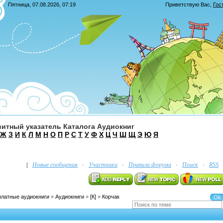
Пятница, 07.08.2026, 07:19
Приветствую Вас
,
Гос
итный указатель Каталога Аудиокниг
Ж
З
И
К
Л
М
Н
О
П
Р
С
Т
У
Ф
Х
Ц
Ч
Ш
Щ
Э
Ю
Я
Новые сообщения
Участники
Правила форума
Поиск
RSS
[
·
·
·
·
платные аудиокниги
»
Аудиокниги
»
[К]
»
Корчак