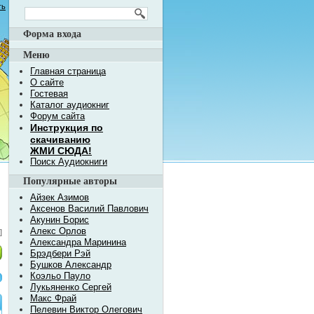
ть
Форма входа
Меню
Главная страница
О сайте
Гостевая
Каталог аудиокниг
Форум сайта
Инструкция по
скачиванию
ЖМИ СЮДА!
Поиск Аудиокниги
Популярные авторы
Айзек Азимов
Аксенов Василий Павлович
Акунин Борис
Алекс Орлов
]
Александра Маринина
Брэдбери Рэй
Бушков Александр
Коэльо Пауло
Лукьяненко Сергей
Макс Фрай
Пелевин Виктор Олегович