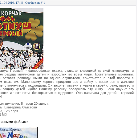
 21.04.2010, 17:48 | Сообщение #
1
атиуш Первый" - философская сказка, ставшая классикой детской литературы и
ая сердца миллионов детей и взрослых во всем мире. Трогательные моменты,
е оставят равнодушными ни одного слушателя, сочетаются в этой повести с
м сюжетом. Маленькому королю придется вести войну, отправиться в далекое
е, столкнуться с людоедами. Он захочет изменить жизнь в своей стране, провести
 защиту детей. Дайте Вашему ребенку послушать эту книгу - она научит его
ности и честности, бескорыстию и щедрости. Она написана для детей - королей
и!
я звучания: 8 часов 20 минут.
ь: Екатерина Хлыстова
3, 128 Kbps
0 Мб
рхивными файлами