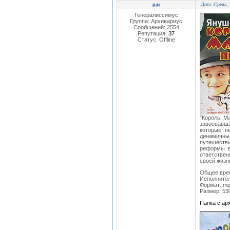
pas
Дата: Среда,
Генералиссимус
Группа: Архивариус
Сообщений:
2554
Репутация:
37
Статус:
Offline
"Король М
завоевавш
которые н
динамичны
путешестви
реформы в
ответствен
своей жизн
Общее врем
Исполнител
Формат: mp
Размер: 53
Папка с а