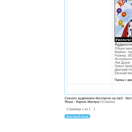
Аудиосп
Общее врем
Формат: mp
Размер: 38
Исполнител
Лев Дуров
Павел Люб
Дмитрий Н
Евгений Ки
Папка с а
Скачать аудиокниги бесплатно на mp3 - бес
Януш - Король Матиуш I
(Сказка)
Страница
1
из
1
1