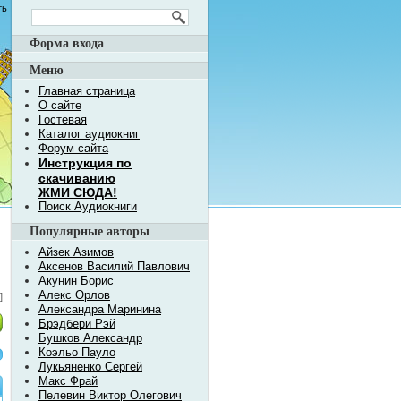
ть
Форма входа
Меню
Главная страница
О сайте
Гостевая
Каталог аудиокниг
Форум сайта
Инструкция по
скачиванию
ЖМИ СЮДА!
Поиск Аудиокниги
Популярные авторы
Айзек Азимов
Аксенов Василий Павлович
Акунин Борис
Алекс Орлов
]
Александра Маринина
Брэдбери Рэй
Бушков Александр
Коэльо Пауло
Лукьяненко Сергей
Макс Фрай
Пелевин Виктор Олегович