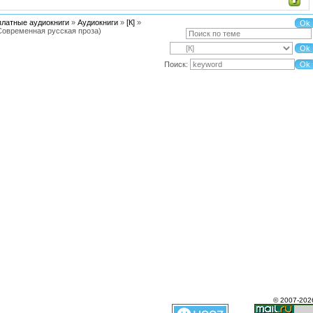
платные аудиокниги
»
Аудиокниги
»
[К]
»
Современная русская проза)
Поиск:
© 2007-202