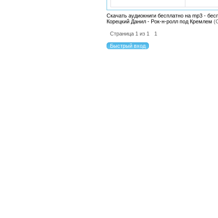
Скачать аудиокниги бесплатно на mp3 - бес
Корецкий Данил - Рок-н-ролл под Кремлем
(
Страница
1
из
1
1