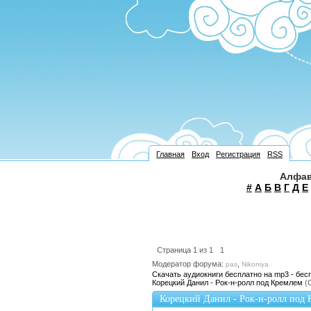
Главная
Вход
Регистрация
RSS
Алфав
#
А
Б
В
Г
Д
Е
Страница
1
из
1
1
Модератор форума:
,
pas
Nikoniya
Скачать аудиокниги бесплатно на mp3 - бес
Корецкий Данил - Рок-н-ролл под Кремлем
(
Корецкий Данил - Рок-н-ролл под