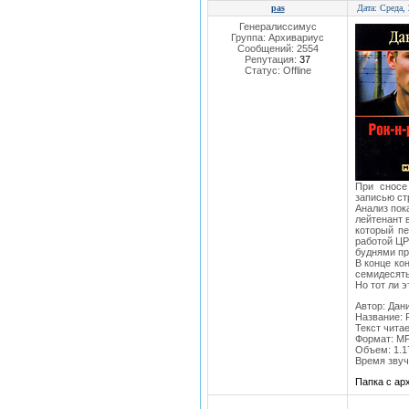
pas
Дата: Среда,
Генералиссимус
Группа: Архивариус
Сообщений:
2554
Репутация:
37
Статус:
Offline
При сносе
записью ст
Анализ пок
лейтенант 
который пе
работой ЦР
буднями пр
В конце ко
семидесяты
Но тот ли 
Автор: Дан
Название: 
Текст чита
Формат: MP
Объем: 1.1
Время звуч
Папка с а