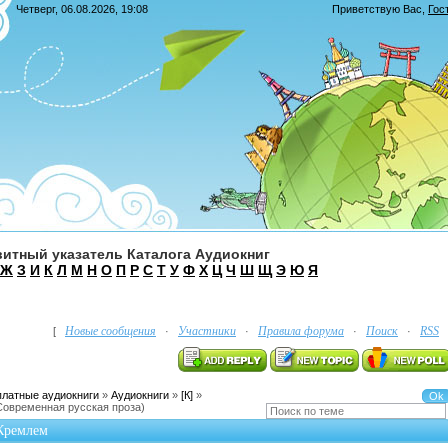
Четверг, 06.08.2026, 19:08
Приветствую Вас
,
Гос
итный указатель Каталога Аудиокниг
Ж
З
И
К
Л
М
Н
О
П
Р
С
Т
У
Ф
Х
Ц
Ч
Ш
Щ
Э
Ю
Я
Новые сообщения
Участники
Правила форума
Поиск
RSS
[
·
·
·
·
платные аудиокниги
»
Аудиокниги
»
[К]
»
Современная русская проза)
 Кремлем