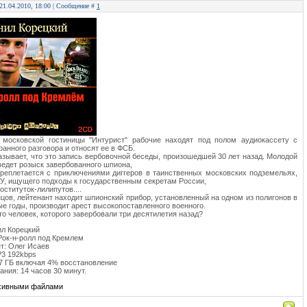
 21.04.2010, 18:00 | Сообщение #
1
 московской гостиницы "Интурист" рабочие находят под полом аудиокассету с
ранного разговора и относят ее в ФСБ.
азывает, что это запись вербовочной беседы, произошедшей 30 лет назад. Молодой
ведет розыск завербованного шпиона,
реплетается с приключениями диггеров в таинственных московских подземельях,
У, ищущего подходы к государственным секретам России,
оституток-лилипутов....
нцов, лейтенант находит шпионский прибор, установленный на одном из полигонов в
е годы, производит арест высокопоставленного военного.
это человек, которого завербовали три десятилетия назад?
ил Корецкий
Рок-н-ролл под Кремлем
ет: Олег Исаев
3 192kbps
7 ГБ включая 4% восстановление
ания: 14 часов 30 минут.
рхивными файлами