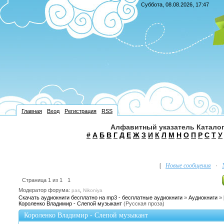
Суббота, 08.08.2026, 17:47
Главная
Вход
Регистрация
RSS
Алфавитный указатель Каталог
#
А
Б
В
Г
Д
Е
Ж
З
И
К
Л
М
Н
О
П
Р
С
Т
У
Новые сообщения
[
·
Страница
1
из
1
1
Модератор форума:
,
pas
Nikoniya
Скачать аудиокниги бесплатно на mp3 - бесплатные аудиокниги
»
Аудиокниги
»
Короленко Владимир - Слепой музыкант
(Русская проза)
Короленко Владимир - Слепой музыкант