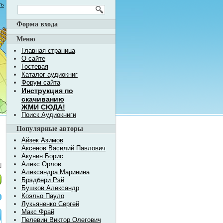
ть
Форма входа
Меню
Главная страница
О сайте
Гостевая
Каталог аудиокниг
Форум сайта
Инструкция по
скачиванию
ЖМИ СЮДА!
Поиск Аудиокниги
Популярные авторы
Айзек Азимов
Аксенов Василий Павлович
Акунин Борис
Алекс Орлов
]
Александра Маринина
Брэдбери Рэй
Бушков Александр
Коэльо Пауло
Лукьяненко Сергей
Макс Фрай
Пелевин Виктор Олегович