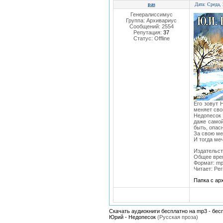
pas
Дата: Среда,
Генералиссимус
Группа: Архивариус
Сообщений:
2554
Репутация:
37
Статус:
Offline
Его зовут 
меняет св
Недопесок 
даже самой
быть, опас
За свою ме
И тогда ме
Издательств
Общее врем
Формат: mp
Читает: Ре
Папка с а
Скачать аудиокниги бесплатно на mp3 - бес
Юрий - Недопесок
(Русская проза)