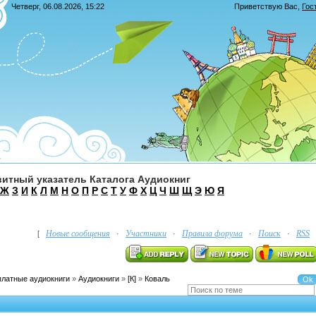
Четверг, 06.08.2026, 15:22
Приветствую Вас
,
Гос
итный указатель Каталога Аудиокниг
Ж
З
И
К
Л
М
Н
О
П
Р
С
Т
У
Ф
Х
Ц
Ч
Ш
Щ
Э
Ю
Я
Новые сообщения
Участники
Правила форума
Поиск
RSS
[
·
·
·
·
платные аудиокниги
»
Аудиокниги
»
[К]
»
Коваль