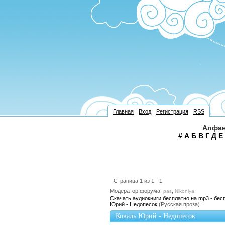
Главная
Вход
Регистрация
RSS
Алфав
#
А
Б
В
Г
Д
Е
Страница
1
из
1
1
Модератор форума:
,
pas
Nikoniya
Скачать аудиокниги бесплатно на mp3 - бес
Юрий - Недопесок
(Русская проза)
Коваль Юрий - Недопесок