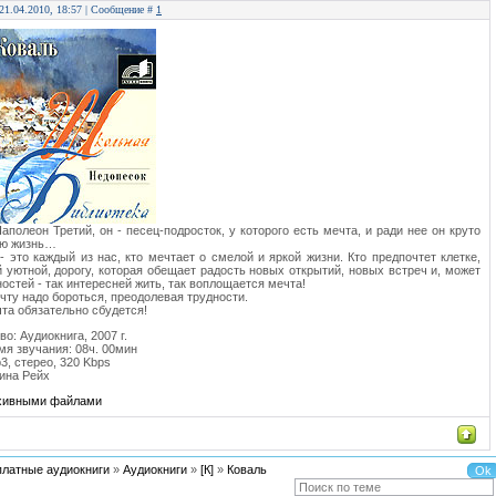
 21.04.2010, 18:57 | Сообщение #
1
Наполеон Третий, он - песец-подросток, у которого есть мечта, и ради нее он круто
ою жизнь…
- это каждый из нас, кто мечтает о смелой и яркой жизни. Кто предпочтет клетке,
 уютной, дорогу, которая обещает радость новых открытий, новых встреч и, может
ностей - так интересней жить, так воплощается мечта!
чту надо бороться, преодолевая трудности.
чта обязательно сбудется!
о: Аудиокнига, 2007 г.
я звучания: 08ч. 00мин
3, стерео, 320 Kbps
гина Рейх
рхивными файлами
платные аудиокниги
»
Аудиокниги
»
[К]
»
Коваль