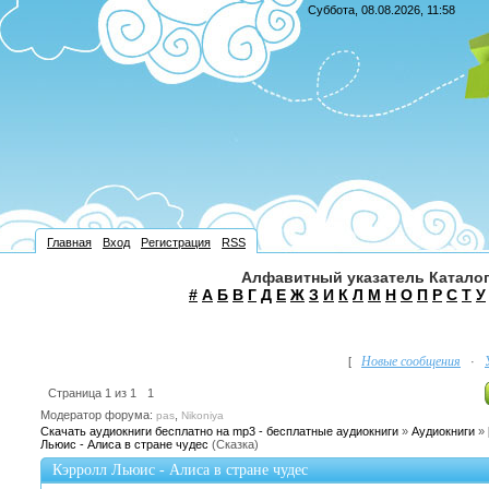
Суббота, 08.08.2026, 11:58
Главная
Вход
Регистрация
RSS
Алфавитный указатель Каталог
#
А
Б
В
Г
Д
Е
Ж
З
И
К
Л
М
Н
О
П
Р
С
Т
У
Новые сообщения
[
·
Страница
1
из
1
1
Модератор форума:
,
pas
Nikoniya
Скачать аудиокниги бесплатно на mp3 - бесплатные аудиокниги
»
Аудиокниги
»
Льюис - Алиса в стране чудес
(Сказка)
Кэрролл Льюис - Алиса в стране чудес