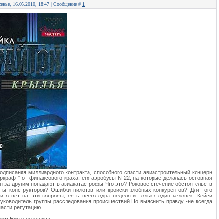
сенье, 16.05.2010, 18:47 | Сообщение #
1
одписания миллиардного контракта, способного спасти авиастроительный концерн
ркрафт" от финансового краха, его аэробусы N-22, на которые делалась основная
ин за другим попадают в авиакатастрофы Что это? Роковое стечение обстоятельств
ты конструкторов? Ошибки пилотов или происки злобных конкурентов? Для того
и ответ на эти вопросы, есть всего одна неделя и только один человек -Кейси
руководитель группы расследования происшествий Но выяснить правду -не всегда
пасти репутацию
ство
Нигде не купишь