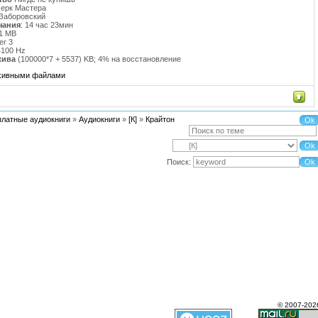
черк Мастера
.Заборовский
чания
: 14 час 23мин
01 MB
er 3
4100 Hz
хива
(100000*7 + 5537) KB; 4% на восстановление
рхивными файлами
платные аудиокниги
»
Аудиокниги
»
[К]
»
Крайтон
Поиск:
© 2007-202