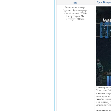
pas
Дата: Воскре
Генералиссимус
Группа: Архивариус
Сообщений:
2554
Репутация:
37
Статус:
Offline
Накануне п
"Нортон Эй
ставка, од
или просче
чтобы найт
Синглтон, 
означает с
Издатель