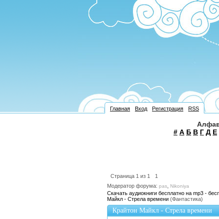
Главная
Вход
Регистрация
RSS
Алфав
#
А
Б
В
Г
Д
Е
Страница
1
из
1
1
Модератор форума:
,
pas
Nikoniya
Скачать аудиокниги бесплатно на mp3 - бес
Майкл - Стрела времени
(Фантастика)
Крайтон Майкл - Стрела времени