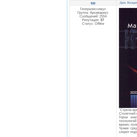
pas
Дата: Воскре
Генералиссимус
Группа: Архивариус
Сообщений:
2554
Репутация:
37
Статус:
Offline
`Стрела вр
Столетней 
Герои кни
технологи
время, пол
Чужие сред
секрет под