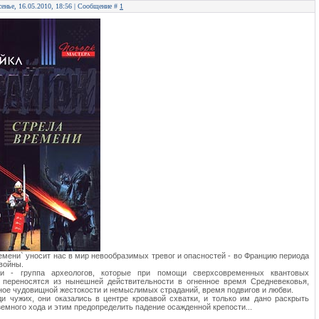
сенье, 16.05.2010, 18:56 | Сообщение #
1
емени` уносит нас в мир невообразимых тревог и опасностей - во Францию периода
войны.
ги - группа археологов, которые при помощи сверхсовременных квантовых
й переносятся из нынешней действительности в огненное время Средневековья,
ное чудовищной жестокости и немыслимых страданий, время подвигов и любви.
и чужих, они оказались в центре кровавой схватки, и только им дано раскрыть
земного хода и этим предопределить падение осажденной крепости...