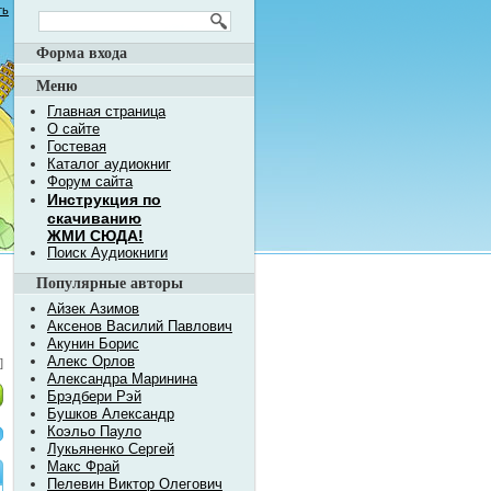
ть
Форма входа
Меню
Главная страница
О сайте
Гостевая
Каталог аудиокниг
Форум сайта
Инструкция по
скачиванию
ЖМИ СЮДА!
Поиск Аудиокниги
Популярные авторы
Айзек Азимов
Аксенов Василий Павлович
Акунин Борис
Алекс Орлов
]
Александра Маринина
Брэдбери Рэй
Бушков Александр
Коэльо Пауло
Лукьяненко Сергей
Макс Фрай
Пелевин Виктор Олегович