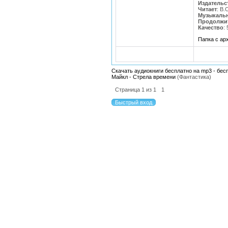
Издательс
Читает
: В
Музыкаль
Продолжи
Качество
:
Папка с а
Скачать аудиокниги бесплатно на mp3 - бес
Майкл - Стрела времени
(Фантастика)
Страница
1
из
1
1