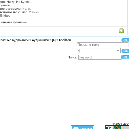
тво
: Нигде Не Купишь
.Сушков
ное оформление
: нет.
тельность
: 23 час. 28 мин
 56 kbps
рхивными файлами
платные аудиокниги
»
Аудиокниги
»
[К]
»
Крайтон
Поиск:
© 2007-202