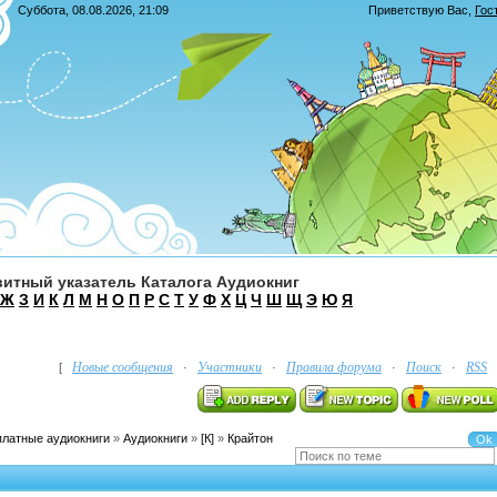
Суббота, 08.08.2026, 21:09
Приветствую Вас
,
Гос
итный указатель Каталога Аудиокниг
Ж
З
И
К
Л
М
Н
О
П
Р
С
Т
У
Ф
Х
Ц
Ч
Ш
Щ
Э
Ю
Я
Новые сообщения
Участники
Правила форума
Поиск
RSS
[
·
·
·
·
платные аудиокниги
»
Аудиокниги
»
[К]
»
Крайтон