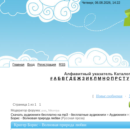
Четверг, 06.08.2026, 14:22
Главная
Вход
Регистрация
RSS
Алфавитный указатель Каталог
#
А
Б
В
Г
Д
Е
Ж
З
И
К
Л
М
Н
О
П
Р
С
Т
У
Новые сообщения
[
·
Страница
1
из
1
1
Модератор форума:
,
pas
Nikoniya
Скачать аудиокниги бесплатно на mp3 - бесплатные аудиокниги
»
Аудиокниги
»
Борис - Волновая природа любви
(Русская проза)
Кригер Борис - Волновая природа любви