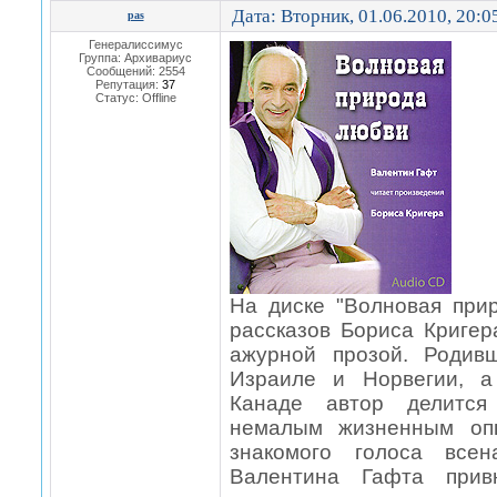
Дата: Вторник, 01.06.2010, 20:
pas
Генералиссимус
Группа: Архивариус
Сообщений:
2554
Репутация:
37
Статус:
Offline
На диске "Волновая при
рассказов Бориса Кригер
ажурной прозой. Родив
Израиле и Норвегии, а
Канаде автор делится
немалым жизненным опы
знакомого голоса всен
Валентина Гафта прив