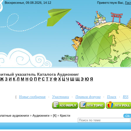
Воскресенье, 09.08.2026, 14:12
Приветствую Вас
,
Гос
итный указатель Каталога Аудиокниг
Ж
З
И
К
Л
М
Н
О
П
Р
С
Т
У
Ф
Х
Ц
Ч
Ш
Щ
Э
Ю
Я
Новые сообщения
Участники
Правила форума
Поиск
RSS
[
·
·
·
·
платные аудиокниги
»
Аудиокниги
»
[К]
»
Кристи