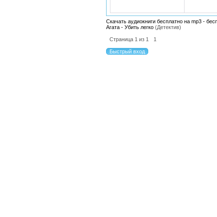
Скачать аудиокниги бесплатно на mp3 - бес
Агата - Убить легко
(Детектив)
Страница
1
из
1
1