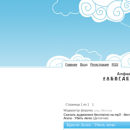
Главная
Вход
Регистрация
RSS
Алфав
#
А
Б
В
Г
Д
Е
Страница
1
из
1
1
Модератор форума:
,
pas
Nikoniya
Скачать аудиокниги бесплатно на mp3 - бес
Агата - Убить легко
(Детектив)
Кристи Агата - Убить легко