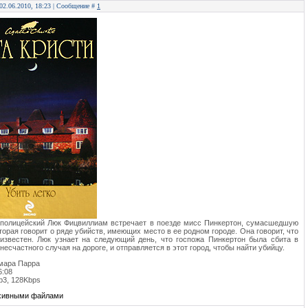
 02.06.2010, 18:23 | Сообщение #
1
 полицейский Люк Фицвиллиам встречает в поезде мисс Пинкертон, сумасшедшую
оторая говорит о ряде убийств, имеющих место в ее родном городе. Она говорит, что
известен. Люк узнает на следующий день, что госпожа Пинкертон была сбита в
несчастного случая на дороге, и отправляется в этот город, чтобы найти убийцу.
амара Парра
6:08
p3, 128Kbps
рхивными файлами