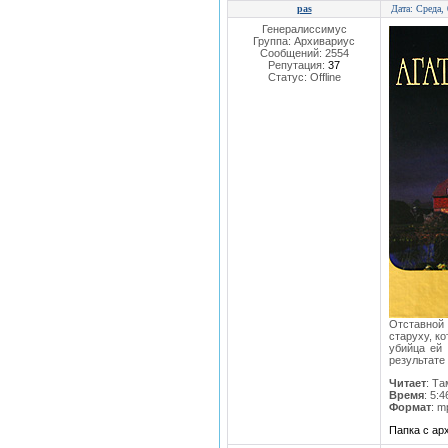
pas
Дата: Среда,
Генералиссимус
Группа: Архивариус
Сообщений:
2554
Репутация:
37
Статус:
Offline
Отставной
старуху, к
убийца ей 
результате 
Читает
: Т
Время
: 5:4
Формат
: m
Папка с а