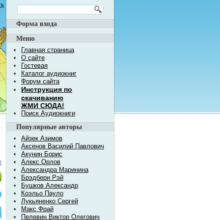
ть
Форма входа
Меню
Главная страница
О сайте
Гостевая
Каталог аудиокниг
Форум сайта
Инструкция по
скачиванию
ЖМИ СЮДА!
Поиск Аудиокниги
Популярные авторы
Айзек Азимов
Аксенов Василий Павлович
Акунин Борис
Алекс Орлов
]
Александра Маринина
Брэдбери Рэй
Бушков Александр
Коэльо Пауло
Лукьяненко Сергей
Макс Фрай
Пелевин Виктор Олегович