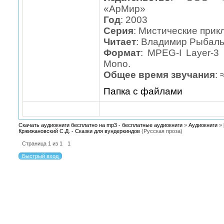
«АрМир»
Год
: 2003
Серия
: Мистические прик
Читает
: Владимир Рыбаль
Формат
: MPEG-I Layer-3 
Mono.
Общее время звучания
: 
Папка с файлами
Скачать аудиокниги бесплатно на mp3 - бесплатные аудиокниги
»
Аудиокниги
»
Кржижановский С.Д. - Сказки для вундеркиндов
(Русская проза)
Страница
1
из
1
1