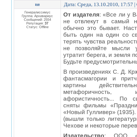
Дата: Среда, 13.10.2010, 17:57 
pas
Генералиссимус
От издателя
: «Все ли у 
Группа: Архивариус
Сообщений:
2554
не отвлекут в самый н
Репутация:
37
обычно это бывает. Нас
Статус:
Offline
быть один на один со с
терять чувства реальност
не позволяйте мысли у
утратит берега, и земля п
Будьте предусмотрительн
В произведениях С. Д. К
фантасмагории и притчи
картины действительн
метафоричность, и
афористичность... По 
сняты фильмы «Праздник
«Новый Гулливер» (1935).
(вышли только литератур
Чехове и некоторые перев
Издательство
: ООО «