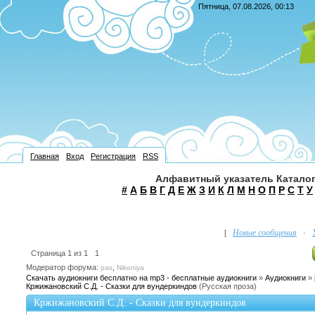
Пятница, 07.08.2026, 00:13
Главная
Вход
Регистрация
RSS
Алфавитный указатель Каталог
#
А
Б
В
Г
Д
Е
Ж
З
И
К
Л
М
Н
О
П
Р
С
Т
У
Новые сообщения
[
·
Страница
1
из
1
1
Модератор форума:
,
pas
Nikoniya
Скачать аудиокниги бесплатно на mp3 - бесплатные аудиокниги
»
Аудиокниги
»
Кржижановский С.Д. - Сказки для вундеркиндов
(Русская проза)
Кржижановский С.Д. - Сказки для вундеркиндов