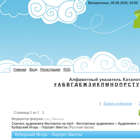
Воскресенье, 09.08.2026, 04:50
Главная
Вход
Регистрация
RSS
Алфавитный указатель Каталог
#
А
Б
В
Г
Д
Е
Ж
З
И
К
Л
М
Н
О
П
Р
С
Т
У
Новые сообщения
[
·
Страница
1
из
1
1
Модератор форума:
,
pas
Nikoniya
Скачать аудиокниги бесплатно на mp3 - бесплатные аудиокниги
»
Аудиокниги
»
Куберский Игорь - Портрет Иветты
(Русская проза)
Куберский Игорь - Портрет Иветты