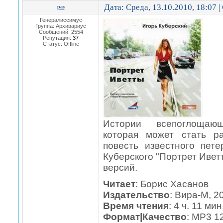
Дата: Среда, 13.10.2010, 18:07 
pas
Генералиссимус
Группа: Архивариус
Сообщений:
2554
Репутация:
37
Статус:
Offline
Истории всепоглощаю
которая может стать р
повесть известного пете
Куберского "Портрет Иветт
версий.
Читает
: Борис Хасанов
Издательство
: Вира-М, 20
Время чтения
: 4 ч. 11 мин
Формат|Качество
: MP3 1