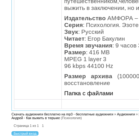
путешественником,чело
выжить в заключении, но и
Издательство
АМФОРА –
Серия
: Психология. Эзот
Звук
: Русский
Читает
: Егор Бакулин
Bремя звучания
: 9 часов
Размер
: 416 MB
MPEG 1 layer 3
96 kbps 44100 Hz
Размер архива
(100000
восстановление
Папка с файлами
Скачать аудиокниги бесплатно на mp3 - бесплатные аудиокниги
»
Аудиокниги
»
Андрей - Как выжить в тюрьме
(Психология)
Страница
1
из
1
1