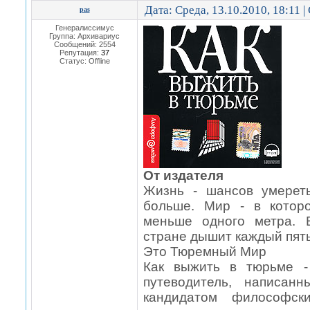
Дата: Среда, 13.10.2010, 18:11 
pas
Генералиссимус
Группа: Архивариус
Сообщений:
2554
Репутация:
37
Статус:
Offline
От издателя
Жизнь - шансов умерет
больше. Мир - в котор
меньше одного метра. 
стране дышит каждый пят
Это Тюремный Мир
Как выжить в тюрьме -
путеводитель, написан
кандидатом философск