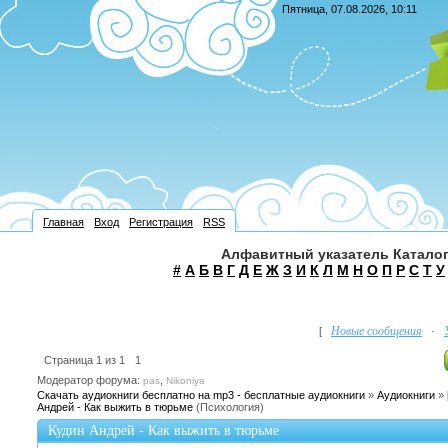
Пятница, 07.08.2026, 10:11
Главная
Вход
Регистрация
RSS
Алфавитный указатель Каталог
#
А
Б
В
Г
Д
Е
Ж
З
И
К
Л
М
Н
О
П
Р
С
Т
У
Новые сообщения
[
·
Страница
1
из
1
1
Модератор форума:
,
pas
Nikoniya
Скачать аудиокниги бесплатно на mp3 - бесплатные аудиокниги
»
Аудиокниги
»
Андрей - Как выжить в тюрьме
(Психология)
Кудин Андрей - Как выжить в тюрьме