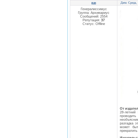
pas
Дата: Среда,
Генералиссимус
Группа: Архивариус
Сообщений:
2554
Репутация:
37
Статус:
Offline
От издате
28-летний
проводить
необъясним
разгадка э
может быт
прекратить
Издатель