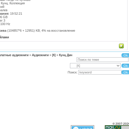
н Кунц. Коллекция
кий
валев
чания
: 19:52:21
.06 GB
er 3
4100 Hz
хива
(104857*6 + 12951) KB; 4% на восстановление
айлами
платные аудиокниги
»
Аудиокниги
»
[К]
»
Кунц Дин
Поиск:
© 2007-202