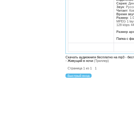
Серия
: Ди
Звук
: Русс
Читает
: Ко
Bремя зву
Размер
: 1
MPEG 1 lay
128 kbps 4
Размер ар
Папка с ф
Скачать аудиокниги бесплатно на mp3 - бес
- Живущий в ночи
(Триллер)
Страница
1
из
1
1