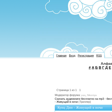
Главная
Вход
Регистрация
RSS
Алфав
#
А
Б
В
Г
Д
Е
Страница
1
из
1
1
Модератор форума:
,
pas
Nikoniya
Скачать аудиокниги бесплатно на mp3 - бес
- Живущий в ночи
(Триллер)
Кунц Дин - Живущий в ночи