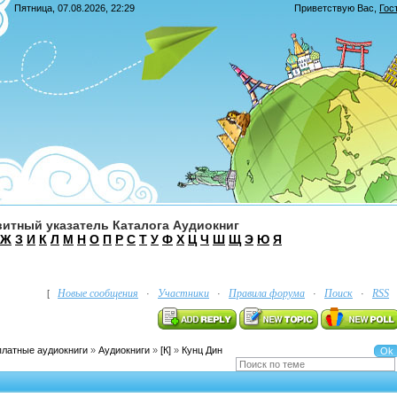
Пятница, 07.08.2026, 22:29
Приветствую Вас
,
Гос
итный указатель Каталога Аудиокниг
Ж
З
И
К
Л
М
Н
О
П
Р
С
Т
У
Ф
Х
Ц
Ч
Ш
Щ
Э
Ю
Я
Новые сообщения
Участники
Правила форума
Поиск
RSS
[
·
·
·
·
платные аудиокниги
»
Аудиокниги
»
[К]
»
Кунц Дин