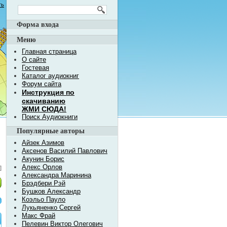
ть
Форма входа
Меню
Главная страница
О сайте
Гостевая
Каталог аудиокниг
Форум сайта
Инструкция по
скачиванию
ЖМИ СЮДА!
Поиск Аудиокниги
Популярные авторы
Айзек Азимов
Аксенов Василий Павлович
Акунин Борис
Алекс Орлов
]
Александра Маринина
Брэдбери Рэй
Бушков Александр
Коэльо Пауло
Лукьяненко Сергей
Макс Фрай
Пелевин Виктор Олегович