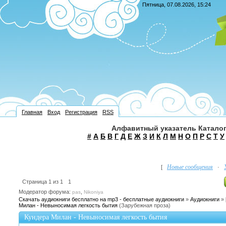
Пятница, 07.08.2026, 15:24
Главная
Вход
Регистрация
RSS
Алфавитный указатель Каталог
#
А
Б
В
Г
Д
Е
Ж
З
И
К
Л
М
Н
О
П
Р
С
Т
У
Новые сообщения
[
·
Страница
1
из
1
1
Модератор форума:
,
pas
Nikoniya
Скачать аудиокниги бесплатно на mp3 - бесплатные аудиокниги
»
Аудиокниги
»
Милан - Невыносимая легкость бытия
(Зарубежная проза)
Кундера Милан - Невыносимая легкость бытия