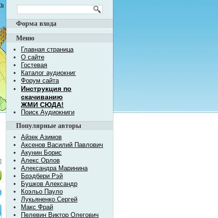
ть
Форма входа
Меню
Главная страница
О сайте
Гостевая
Каталог аудиокниг
Форум сайта
Инструкция по
скачиванию
ЖМИ СЮДА!
Поиск Аудиокниги
Популярные авторы
Айзек Азимов
Аксенов Василий Павлович
Акунин Борис
Алекс Орлов
]
Александра Маринина
Брэдбери Рэй
Бушков Александр
Коэльо Пауло
Лукьяненко Сергей
Макс Фрай
Пелевин Виктор Олегович