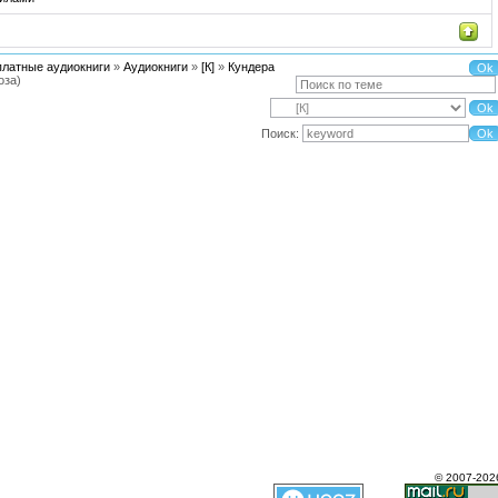
платные аудиокниги
»
Аудиокниги
»
[К]
»
Кундера
оза)
Поиск:
© 2007-202