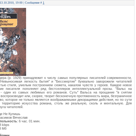
 13.10.2010, 19:00 | Сообщение #
1
ера (р. 1929) принадлежит к числу самых популярных писателей современности.
"Невыносимая легкость бытия" и "Бессмертие" буквально заворожили читателей
тью стиля, умелым построением сюжета, накалом чувств у героев. Каждое новое
ние писателя пополняет ряд бестселлеров интеллектуальной прозы. "Вальс на
 - один из самых любимых его романов. Суть" Вальса на прощание "в снятии
 воспроизводит или, скорее, творит бесконечную протяженность мира, безграничное
во, которое не только является воображаемыми декорациями действия, но по сути
т территорию искусства романа, столь же реальную, сколь и ментальную. Для
руга читателей.
де Не Купишь
ерасимов Вячеслав
тельность
: 6 час. 01 мин.
48 kbps
3 Мб
айлами