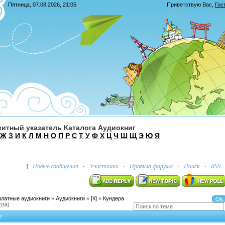
Пятница, 07.08.2026, 21:05
Приветствую Вас
,
Гос
итный указатель Каталога Аудиокниг
Ж
З
И
К
Л
М
Н
О
П
Р
С
Т
У
Ф
Х
Ц
Ч
Ш
Щ
Э
Ю
Я
Новые сообщения
Участники
Правила форума
Поиск
RSS
[
·
·
·
·
платные аудиокниги
»
Аудиокниги
»
[К]
»
Кундера
оза)
е