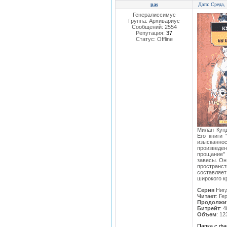
pas
Дата: Среда,
Генералиссимус
Группа: Архивариус
Сообщений:
2554
Репутация:
37
Статус:
Offline
Милан Кунд
Его книги 
изысканнос
произведе
прощание"
завесы. Он
пространст
составляе
широкого к
Серия
Ниг
Читает
: Г
Продолжи
Битрейт
: 
Объем
: 12
Папка с ф