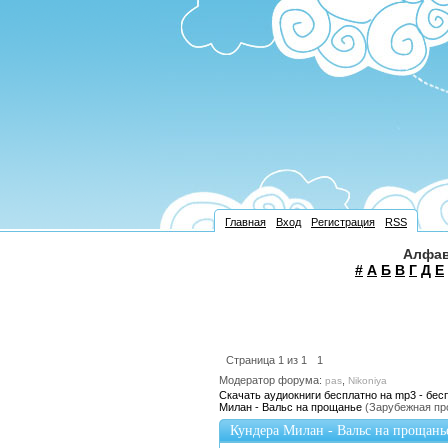
Главная
Вход
Регистрация
RSS
Алфав
#
А
Б
В
Г
Д
Е
Страница
1
из
1
1
Модератор форума:
,
pas
Nikoniya
Скачать аудиокниги бесплатно на mp3 - бес
Милан - Вальс на прощанье
(Зарубежная пр
Кундера Милан - Вальс на прощань