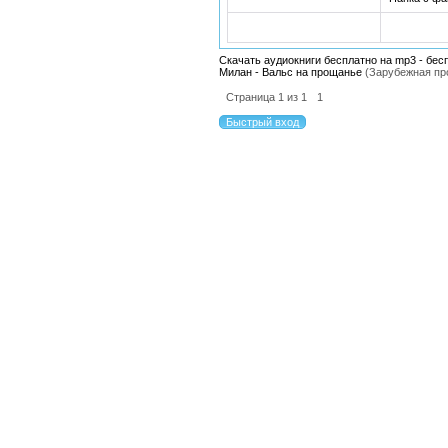
Скачать аудиокниги бесплатно на mp3 - бес
Милан - Вальс на прощанье
(Зарубежная пр
Страница
1
из
1
1