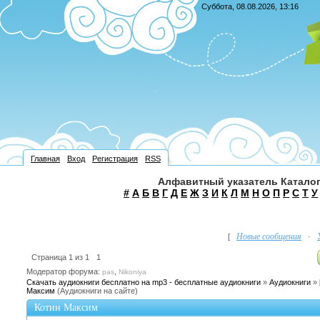
Суббота, 08.08.2026, 13:16
Главная
Вход
Регистрация
RSS
Алфавитный указатель Каталог
#
А
Б
В
Г
Д
Е
Ж
З
И
К
Л
М
Н
О
П
Р
С
Т
У
Новые сообщения
[
·
Страница
1
из
1
1
Модератор форума:
,
pas
Nikoniya
Скачать аудиокниги бесплатно на mp3 - бесплатные аудиокниги
»
Аудиокниги
»
Максим
(Аудиокниги на сайте)
Котин Максим