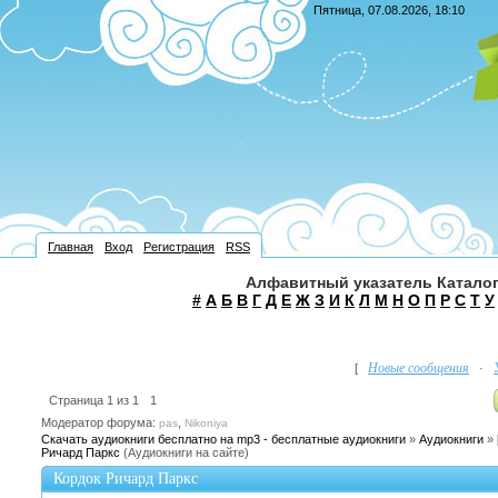
Пятница, 07.08.2026, 18:10
Главная
Вход
Регистрация
RSS
Алфавитный указатель Каталог
#
А
Б
В
Г
Д
Е
Ж
З
И
К
Л
М
Н
О
П
Р
С
Т
У
Новые сообщения
[
·
Страница
1
из
1
1
Модератор форума:
,
pas
Nikoniya
Скачать аудиокниги бесплатно на mp3 - бесплатные аудиокниги
»
Аудиокниги
»
Ричард Паркс
(Аудиокниги на сайте)
Кордок Ричард Паркс