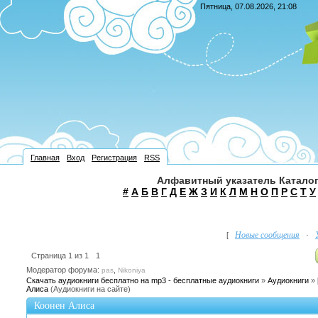
Пятница, 07.08.2026, 21:08
Главная
Вход
Регистрация
RSS
Алфавитный указатель Каталог
#
А
Б
В
Г
Д
Е
Ж
З
И
К
Л
М
Н
О
П
Р
С
Т
У
Новые сообщения
[
·
Страница
1
из
1
1
Модератор форума:
,
pas
Nikoniya
Скачать аудиокниги бесплатно на mp3 - бесплатные аудиокниги
»
Аудиокниги
»
Алиса
(Аудиокниги на сайте)
Коонен Алиса