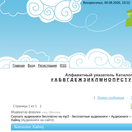
Воскресенье, 09.08.2026, 19:22
Главная
Вход
Регистрация
RSS
Алфавитный указатель Каталог
#
А
Б
В
Г
Д
Е
Ж
З
И
К
Л
М
Н
О
П
Р
С
Т
У
Новые сообщения
[
·
Страница
1
из
1
1
Модератор форума:
,
pas
Nikoniya
Скачать аудиокниги бесплатно на mp3 - бесплатные аудиокниги
»
Аудиокниги
»
Хайнц
(Аудиокниги на сайте)
Конзалик Хайнц