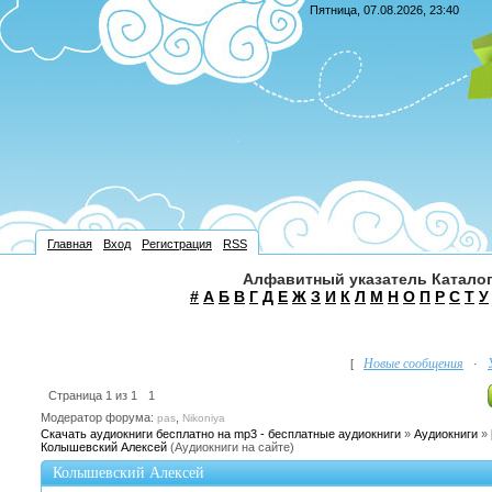
Пятница, 07.08.2026, 23:40
Главная
Вход
Регистрация
RSS
Алфавитный указатель Каталог
#
А
Б
В
Г
Д
Е
Ж
З
И
К
Л
М
Н
О
П
Р
С
Т
У
Новые сообщения
[
·
Страница
1
из
1
1
Модератор форума:
,
pas
Nikoniya
Скачать аудиокниги бесплатно на mp3 - бесплатные аудиокниги
»
Аудиокниги
»
Колышевский Алексей
(Аудиокниги на сайте)
Колышевский Алексей