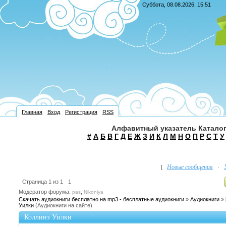
Суббота, 08.08.2026, 15:51
Главная
Вход
Регистрация
RSS
Алфавитный указатель Каталог
#
А
Б
В
Г
Д
Е
Ж
З
И
К
Л
М
Н
О
П
Р
С
Т
У
Новые сообщения
[
·
Страница
1
из
1
1
Модератор форума:
,
pas
Nikoniya
Скачать аудиокниги бесплатно на mp3 - бесплатные аудиокниги
»
Аудиокниги
»
Уилки
(Аудиокниги на сайте)
Коллинз Уилки