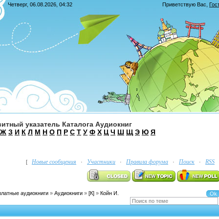
Четверг, 06.08.2026, 04:32
Приветствую Вас
,
Гос
итный указатель Каталога Аудиокниг
Ж
З
И
К
Л
М
Н
О
П
Р
С
Т
У
Ф
Х
Ц
Ч
Ш
Щ
Э
Ю
Я
Новые сообщения
Участники
Правила форума
Поиск
RSS
[
·
·
·
·
платные аудиокниги
»
Аудиокниги
»
[К]
»
Койн И.