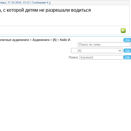
сенье, 17.10.2010, 13:12 | Сообщение #
1
, с которой детям не разрешали водиться
платные аудиокниги
»
Аудиокниги
»
[К]
»
Койн И.
Поиск: