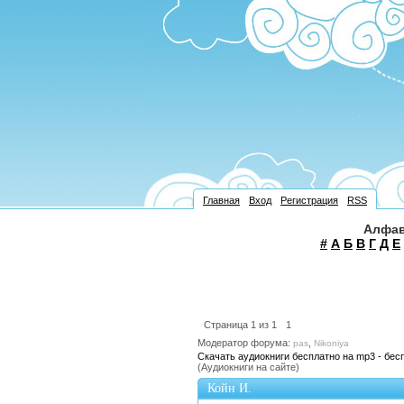
Главная
Вход
Регистрация
RSS
Алфав
#
А
Б
В
Г
Д
Е
Страница
1
из
1
1
Модератор форума:
,
pas
Nikoniya
Скачать аудиокниги бесплатно на mp3 - бес
(Аудиокниги на сайте)
Койн И.