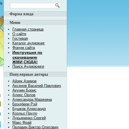
ть
Форма входа
Меню
Главная страница
О сайте
Гостевая
Каталог аудиокниг
Форум сайта
Инструкция по
скачиванию
ЖМИ СЮДА!
Поиск Аудиокниги
Популярные авторы
Айзек Азимов
Аксенов Василий Павлович
Акунин Борис
Алекс Орлов
]
Александра Маринина
Брэдбери Рэй
Бушков Александр
Коэльо Пауло
Лукьяненко Сергей
Макс Фрай
Пелевин Виктор Олегович