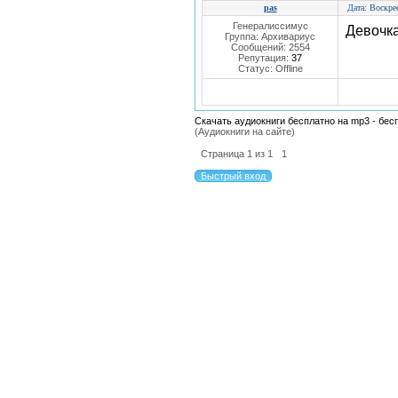
pas
Дата: Воскре
Генералиссимус
Девочка
Группа: Архивариус
Сообщений:
2554
Репутация:
37
Статус:
Offline
Скачать аудиокниги бесплатно на mp3 - бес
(Аудиокниги на сайте)
Страница
1
из
1
1