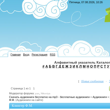
Пятница, 07.08.2026, 10:26
Главная
Вход
Регистрация
RSS
Алфавитный указатель Каталог
#
А
Б
В
Г
Д
Е
Ж
З
И
К
Л
М
Н
О
П
Р
С
Т
У
Новые сообщения
[
·
Страница
1
из
1
1
Модератор форума:
,
pas
Nikoniya
Скачать аудиокниги бесплатно на mp3 - бесплатные аудиокниги
»
Аудиокниги
»
Ф.М.
(Аудиокниги на сайте)
Клингер Ф.М.