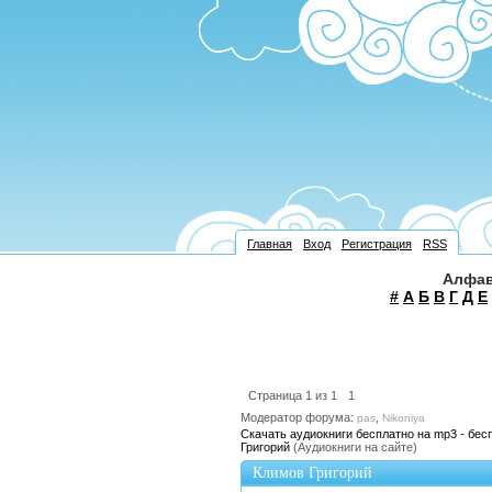
Главная
Вход
Регистрация
RSS
Алфав
#
А
Б
В
Г
Д
Е
Страница
1
из
1
1
Модератор форума:
,
pas
Nikoniya
Скачать аудиокниги бесплатно на mp3 - бес
Григорий
(Аудиокниги на сайте)
Климов Григорий