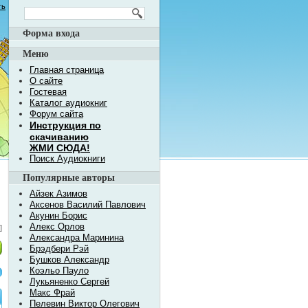
ть
Форма входа
Меню
Главная страница
О сайте
Гостевая
Каталог аудиокниг
Форум сайта
Инструкция по
скачиванию
ЖМИ СЮДА!
Поиск Аудиокниги
Популярные авторы
Айзек Азимов
Аксенов Василий Павлович
Акунин Борис
Алекс Орлов
]
Александра Маринина
Брэдбери Рэй
Бушков Александр
Коэльо Пауло
Лукьяненко Сергей
Макс Фрай
Пелевин Виктор Олегович