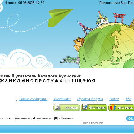
Четверг, 06.08.2026, 12:34
Приветствую Вас
,
Гос
итный указатель Каталога Аудиокниг
Ж
З
И
К
Л
М
Н
О
П
Р
С
Т
У
Ф
Х
Ц
Ч
Ш
Щ
Э
Ю
Я
Новые сообщения
Участники
Правила форума
Поиск
RSS
[
·
·
·
·
платные аудиокниги
»
Аудиокниги
»
[К]
»
Климов