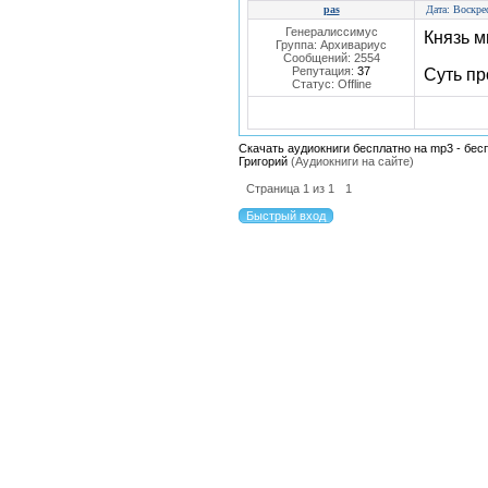
pas
Дата: Воскре
Генералиссимус
Князь м
Группа: Архивариус
Сообщений:
2554
Репутация:
37
Суть п
Статус:
Offline
Скачать аудиокниги бесплатно на mp3 - бес
Григорий
(Аудиокниги на сайте)
Страница
1
из
1
1