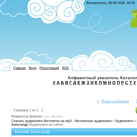
Воскресенье, 09.08.2026, 18:32
Главная
Вход
Регистрация
RSS
Алфавитный указатель Каталог
#
А
Б
В
Г
Д
Е
Ж
З
И
К
Л
М
Н
О
П
Р
С
Т
У
Новые сообщения
[
·
Страница
1
из
1
1
Модератор форума:
,
pas
Nikoniya
Скачать аудиокниги бесплатно на mp3 - бесплатные аудиокниги
»
Аудиокниги
»
Александр
(Аудиокниги на сайте)
Климай Александр