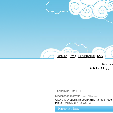
Главная
Вход
Регистрация
RSS
Алфав
#
А
Б
В
Г
Д
Е
Страница
1
из
1
1
Модератор форума:
,
pas
Nikoniya
Скачать аудиокниги бесплатно на mp3 - бес
Нина
(Аудиокниги на сайте)
Катерли Нина