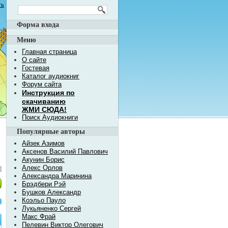
ть
Форма входа
Меню
Главная страница
О сайте
Гостевая
Каталог аудиокниг
Форум сайта
Инструкция по
скачиванию
ЖМИ СЮДА!
Поиск Аудиокниги
Популярные авторы
Айзек Азимов
Аксенов Василий Павлович
Акунин Борис
Алекс Орлов
]
Александра Маринина
Брэдбери Рэй
Бушков Александр
Коэльо Пауло
Лукьяненко Сергей
Макс Фрай
Пелевин Виктор Олегович