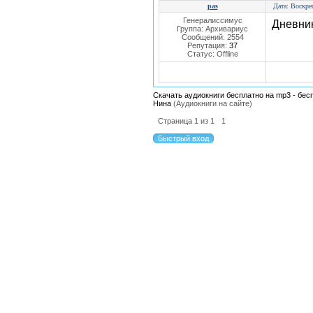
pas
Дата: Воскре
Генералиссимус
Дневни
Группа: Архивариус
Сообщений:
2554
Репутация:
37
Статус:
Offline
Скачать аудиокниги бесплатно на mp3 - бес
Нина
(Аудиокниги на сайте)
Страница
1
из
1
1