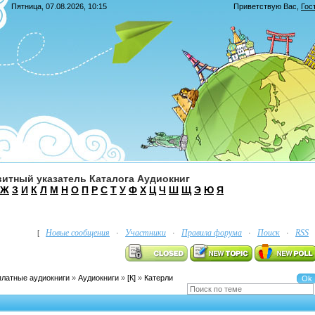
Пятница, 07.08.2026, 10:15
Приветствую Вас
,
Гос
итный указатель Каталога Аудиокниг
Ж
З
И
К
Л
М
Н
О
П
Р
С
Т
У
Ф
Х
Ц
Ч
Ш
Щ
Э
Ю
Я
Новые сообщения
Участники
Правила форума
Поиск
RSS
[
·
·
·
·
платные аудиокниги
»
Аудиокниги
»
[К]
»
Катерли