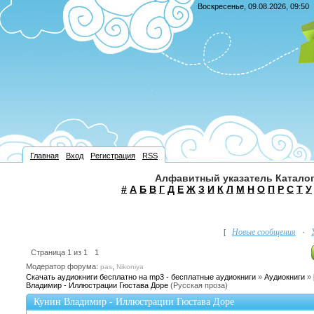
Воскресенье, 09.08.2026, 09:50
Главная
Вход
Регистрация
RSS
Алфавитный указатель Каталог
#
А
Б
В
Г
Д
Е
Ж
З
И
К
Л
М
Н
О
П
Р
С
Т
У
Новые сообщения
[
·
Страница
1
из
1
1
Модератор форума:
,
pas
Nikoniya
Скачать аудиокниги бесплатно на mp3 - бесплатные аудиокниги
»
Аудиокниги
»
Владимир - Иллюстрации Гюстава Доре
(Русская проза)
Кунин Владимир - Иллюстрации Гюстава Доре