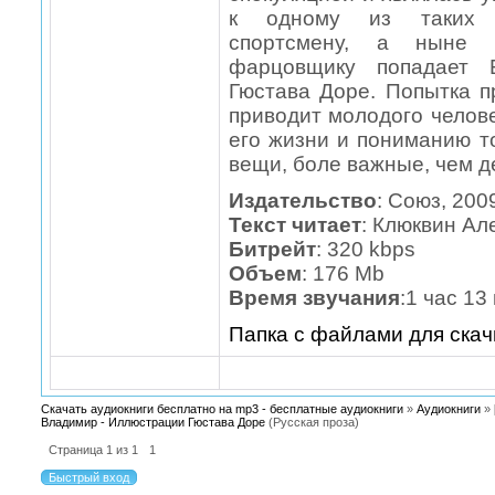
к одному из таких к
спортсмену, а ныне в
фарцовщику попадает 
Гюстава Доре. Попытка п
приводит молодого челов
его жизни и пониманию т
вещи, боле важные, чем де
Издательство
: Союз, 2009
Текст читает
: Клюквин Ал
Битрейт
: 320 kbps
Объем
: 176 Mb
Время звучания
:1 час 13
Папка с файлами для ска
Скачать аудиокниги бесплатно на mp3 - бесплатные аудиокниги
»
Аудиокниги
»
Владимир - Иллюстрации Гюстава Доре
(Русская проза)
Страница
1
из
1
1